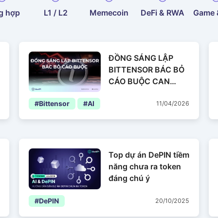
g hợp
L1 / L2
Memecoin
DeFi & RWA
Game 
ĐỒNG SÁNG LẬP
BITTENSOR BÁC BỎ
CÁO BUỘC CAN
THIỆP SUBNET
#Bittensor
#AI
11/04/2026
Top dự án DePIN tiềm
năng chưa ra token
đáng chú ý
#DePIN
20/10/2025