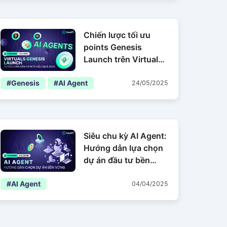
Chiến lược tối ưu
points Genesis
Launch trên Virtuals
Protocol 2025
#Genesis
#AI Agent
24/05/2025
Siêu chu kỳ AI Agent:
Hướng dẫn lựa chọn
dự án đầu tư bền
vững nhất
#AI Agent
04/04/2025