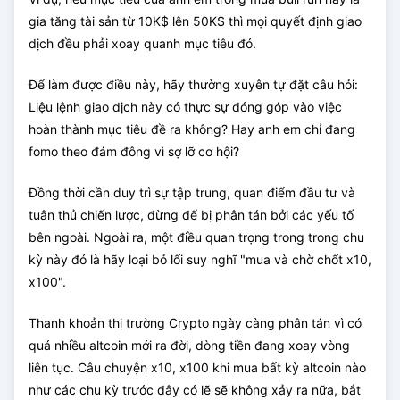
gia tăng tài sản từ 10K$ lên 50K$ thì mọi quyết định giao
dịch đều phải xoay quanh mục tiêu đó.
Để làm được điều này, hãy thường xuyên tự đặt câu hỏi:
Liệu lệnh giao dịch này có thực sự đóng góp vào việc
hoàn thành mục tiêu đề ra không? Hay anh em chỉ đang
fomo theo đám đông vì sợ lỡ cơ hội?
Đồng thời cần duy trì sự tập trung, quan điểm đầu tư và
tuân thủ chiến lược, đừng để bị phân tán bởi các yếu tố
bên ngoài. Ngoài ra, một điều quan trọng trong trong chu
kỳ này đó là hãy loại bỏ lối suy nghĩ "mua và chờ chốt x10,
x100".
Thanh khoản thị trường Crypto ngày càng phân tán vì có
quá nhiều altcoin mới ra đời, dòng tiền đang xoay vòng
liên tục. Câu chuyện x10, x100 khi mua bất kỳ altcoin nào
như các chu kỳ trước đây có lẽ sẽ không xảy ra nữa, bắt