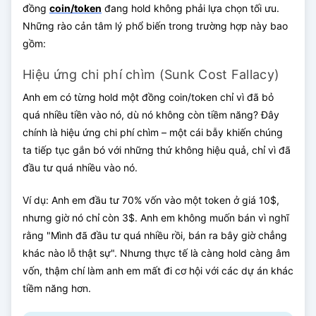
đồng
coin/token
đang hold không phải lựa chọn tối ưu.
Những rào cản tâm lý phổ biến trong trường hợp này bao
gồm:
Hiệu ứng chi phí chìm (Sunk Cost Fallacy)
Anh em có từng hold một đồng coin/token chỉ vì đã bỏ
quá nhiều tiền vào nó, dù nó không còn tiềm năng? Đây
chính là hiệu ứng chi phí chìm – một cái bẫy khiến chúng
ta tiếp tục gắn bó với những thứ không hiệu quả, chỉ vì đã
đầu tư quá nhiều vào nó.
Ví dụ: Anh em đầu tư 70% vốn vào một token ở giá 10$,
nhưng giờ nó chỉ còn 3$. Anh em không muốn bán vì nghĩ
rằng "Mình đã đầu tư quá nhiều rồi, bán ra bây giờ chẳng
khác nào lỗ thật sự". Nhưng thực tế là càng hold càng âm
vốn, thậm chí làm anh em mất đi cơ hội với các dự án khác
tiềm năng hơn.