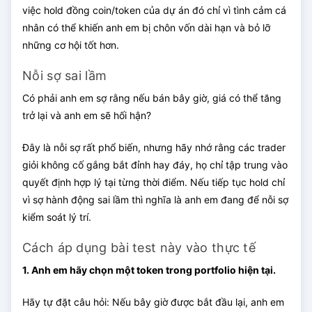
việc hold đồng coin/token của dự án đó chỉ vì tình cảm cá
nhân có thể khiến anh em bị chôn vốn dài hạn và bỏ lỡ
những cơ hội tốt hơn.
Nỗi sợ sai lầm
Có phải anh em sợ rằng nếu bán bây giờ, giá có thể tăng
trở lại và anh em sẽ hối hận?
Đây là nỗi sợ rất phổ biến, nhưng hãy nhớ rằng các trader
giỏi không cố gắng bắt đỉnh hay đáy, họ chỉ tập trung vào
quyết định hợp lý tại từng thời điểm. Nếu tiếp tục hold chỉ
vì sợ hành động sai lầm thì nghĩa là anh em đang để nỗi sợ
kiểm soát lý trí.
Cách áp dụng bài test này vào thực tế
1. Anh em hãy chọn một token trong portfolio hiện tại.
Hãy tự đặt câu hỏi: Nếu bây giờ được bắt đầu lại, anh em