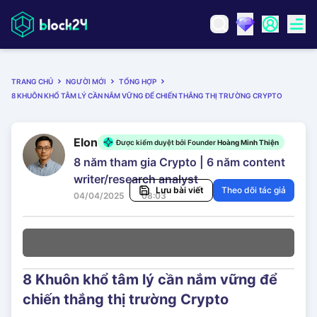
TRANG CHỦ
NGƯỜI MỚI
TỔNG HỢP
8 KHUÔN KHỔ TÂM LÝ CẦN NẮM VỮNG ĐỂ CHIẾN THẮNG THỊ TRƯỜNG CRYPTO
Elon
Được kiểm duyệt bởi Founder
Hoàng Minh Thiện
8 năm tham gia Crypto | 6 năm content
writer/research analyst
Lưu bài viết
Theo dõi tác giả
04/04/2025
08:03
8 Khuôn khổ tâm lý cần nắm vững để
chiến thắng thị trường Crypto