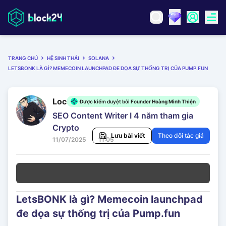
TRANG CHỦ
HỆ SINH THÁI
SOLANA
LETSBONK LÀ GÌ? MEMECOIN LAUNCHPAD ĐE DỌA SỰ THỐNG TRỊ CỦA PUMP.FUN
Loc
Được kiểm duyệt bởi Founder
Hoàng Minh Thiện
SEO Content Writer I 4 năm tham gia
Crypto
Lưu bài viết
Theo dõi tác giả
11/07/2025
11:05
LetsBONK là gì? Memecoin launchpad
đe dọa sự thống trị của Pump.fun