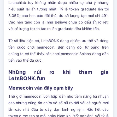
Launchlab tuy không nhận được nhiều sự chú ý nhưng
hiệu suất lại ấn tượng nhất. Tỷ lệ token graduate lên tới
3.05%, cao hơn các đối thủ, dù số lượng tạo mới chỉ 491.
Các nền tảng còn lại như Believe chưa có dấu ấn rõ rệt,
với số lượng token tạo ra lẫn graduate đều khiêm tốn.
Từ số liệu hiện có, LetsBONK đang chiếm ưu thế về dòng
tiền cuộc chơi memecoin. Bên cạnh đó, từ bảng trên
chúng ta có thể thấy sân chơi memecoin Solana đang dần
tiến vào thế đa cực.
Những rủi ro khi tham gia
LetsBONK.fun
Memecoin vẫn đầy cạm bẫy
Thế giới memecoin luôn hấp dẫn nhờ tiềm năng lợi nhuận
cao nhưng cũng ẩn chứa vô số rủi ro đối với cả người mới
lẫn các nhà đầu tư dày dạn kinh nghiệm. Hầu hết các
token được tạo ra mỗi ngày hiếm khi "tốt nghiệp", với tỷ lệ