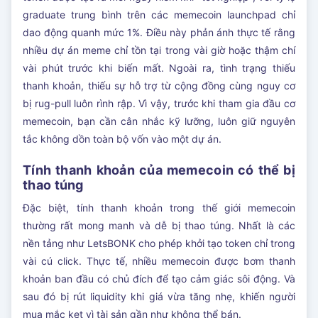
graduate trung bình trên các memecoin launchpad chỉ
dao động quanh mức 1%. Điều này phản ánh thực tế rằng
nhiều dự án meme chỉ tồn tại trong vài giờ hoặc thậm chí
vài phút trước khi biến mất. Ngoài ra, tình trạng thiếu
thanh khoản, thiếu sự hỗ trợ từ cộng đồng cùng nguy cơ
bị rug-pull luôn rình rập. Vì vậy, trước khi tham gia đầu cơ
memecoin, bạn cần cân nhắc kỹ lưỡng, luôn giữ nguyên
tắc không dồn toàn bộ vốn vào một dự án.
Tính thanh khoản của memecoin có thể bị
thao túng
Đặc biệt, tính thanh khoản trong thế giới memecoin
thường rất mong manh và dễ bị thao túng. Nhất là các
nền tảng như LetsBONK cho phép khởi tạo token chỉ trong
vài cú click. Thực tế, nhiều memecoin được bơm thanh
khoản ban đầu có chủ đích để tạo cảm giác sôi động. Và
sau đó bị rút liquidity khi giá vừa tăng nhẹ, khiến người
mua mắc kẹt vì tài sản gần như không thể bán.