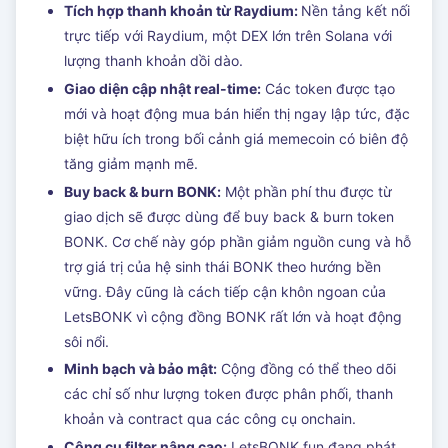
Tích hợp thanh khoản từ Raydium:
Nền tảng kết nối
trực tiếp với Raydium, một DEX lớn trên Solana với
lượng thanh khoản dồi dào.
Giao diện cập nhật real-time:
Các token được tạo
mới và hoạt động mua bán hiển thị ngay lập tức, đặc
biệt hữu ích trong bối cảnh giá memecoin có biên độ
tăng giảm mạnh mẽ.
Buy back & burn BONK:
Một phần phí thu được từ
giao dịch sẽ được dùng để buy back & burn token
BONK. Cơ chế này góp phần giảm nguồn cung và hỗ
trợ giá trị của hệ sinh thái BONK theo hướng bền
vững. Đây cũng là cách tiếp cận khôn ngoan của
LetsBONK vì cộng đồng BONK rất lớn và hoạt động
sôi nổi.
Minh bạch và bảo mật:
Cộng đồng có thể theo dõi
các chỉ số như lượng token được phân phối, thanh
khoản và contract qua các công cụ onchain.
Công cụ filter nâng cao:
LetsBONK.fun đang phát