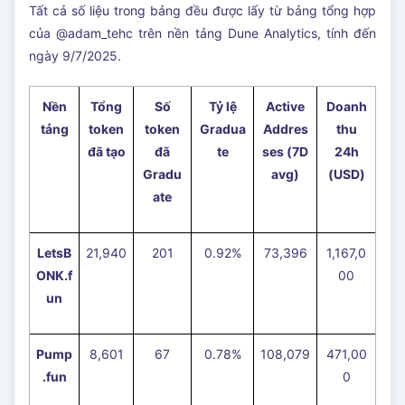
Tất cả số liệu trong bảng đều được lấy từ bảng tổng hợp
của @adam_tehc trên nền tảng Dune Analytics, tính đến
ngày 9/7/2025.
Nền
Tổng
Số
Tỷ lệ
Active
Doanh
tảng
token
token
Gradua
Addres
thu
đã tạo
đã
te
ses (7D
24h
Gradu
avg)
(USD)
ate
LetsB
21,940
201
0.92%
73,396
1,167,0
ONK.f
00
un
Pump
8,601
67
0.78%
108,079
471,00
.fun
0