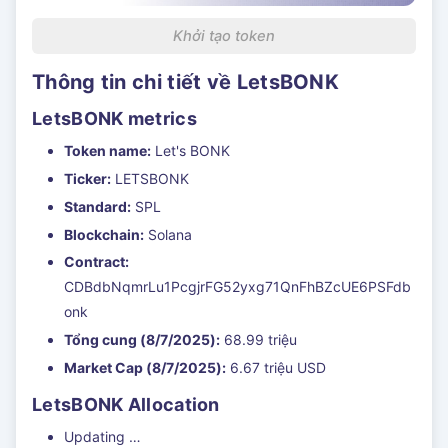
Khởi tạo token
Thông tin chi tiết về LetsBONK
LetsBONK metrics
Token name:
Let's BONK
Ticker:
LETSBONK
Standard:
SPL
Blockchain:
Solana
Contract:
CDBdbNqmrLu1PcgjrFG52yxg71QnFhBZcUE6PSFdb
onk
Tổng cung (8/7/2025):
68.99 triệu
Market Cap (8/7/2025):
6.67 triệu USD
LetsBONK Allocation
Updating …