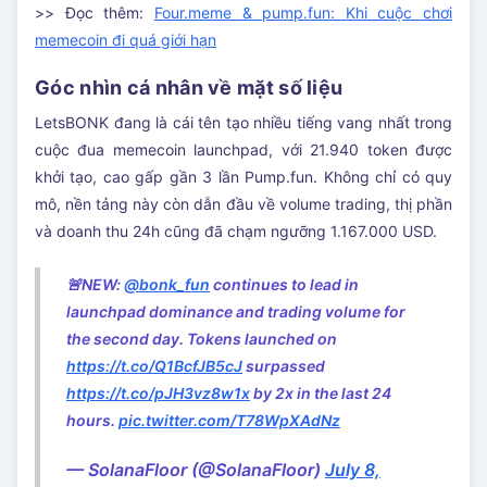
>> Đọc thêm:
Four.meme & pump.fun: Khi cuộc chơi
memecoin đi quá giới hạn
Góc nhìn cá nhân về mặt số liệu
LetsBONK đang là cái tên tạo nhiều tiếng vang nhất trong
cuộc đua memecoin launchpad, với 21.940 token được
khởi tạo, cao gấp gần 3 lần Pump.fun. Không chỉ có quy
mô, nền tảng này còn dẫn đầu về volume trading, thị phần
và doanh thu 24h cũng đã chạm ngưỡng 1.167.000 USD.
🚨NEW:
@bonk_fun
continues to lead in
launchpad dominance and trading volume for
the second day. Tokens launched on
https://t.co/Q1BcfJB5cJ
surpassed
https://t.co/pJH3vz8w1x
by 2x in the last 24
hours.
pic.twitter.com/T78WpXAdNz
— SolanaFloor (@SolanaFloor)
July 8,