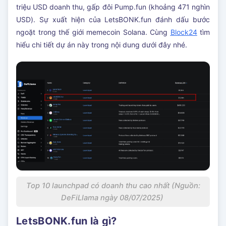
triệu USD doanh thu, gấp đôi Pump.fun (khoảng 471 nghìn
USD). Sự xuất hiện của LetsBONK.fun đánh dấu bước
ngoặt trong thế giới memecoin Solana. Cùng
Block24
tìm
hiểu chi tiết dự án này trong nội dung dưới đây nhé.
Top 10 launchpad có doanh thu cao nhất (Nguồn:
DeFiLlama ngày 08/07/2025)
LetsBONK.fun là gì?