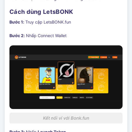
Cách dùng LetsBONK
Bước 1:
Truy cập LetsBONK.fun
Bước 2:
Nhấp Connect Wallet
Kết nối ví với Bonk.fun
Bước 3:
Nhấp
Launch Token