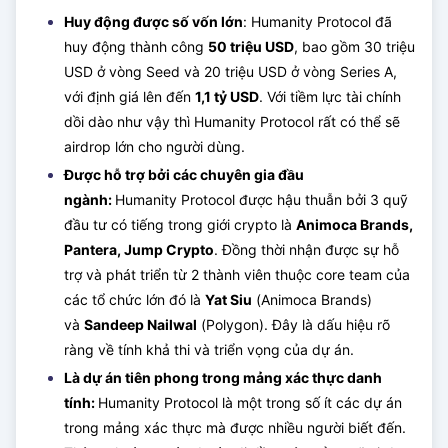
Huy động được số vốn lớn
: Humanity Protocol đã
huy động thành công
50 triệu USD
, bao gồm 30 triệu
USD ở vòng Seed và 20 triệu USD ở vòng Series A,
với định giá lên đến
1,1 tỷ USD
. Với tiềm lực tài chính
dồi dào như vậy thì Humanity Protocol rất có thể sẽ
airdrop lớn cho người dùng.
Được hỗ trợ bởi các chuyên gia đầu
ngành:
Humanity Protocol được hậu thuẫn bởi 3 quỹ
đầu tư có tiếng trong giới crypto là
Animoca Brands,
Pantera, Jump Crypto
. Đồng thời nhận được sự hỗ
trợ và phát triển từ 2 thành viên thuộc core team của
các tổ chức lớn đó là
Yat Siu
(Animoca Brands)
và
Sandeep Nailwal
(Polygon). Đây là dấu hiệu rõ
ràng về tính khả thi và triển vọng của dự án.
Là dự án tiên phong trong mảng xác thực danh
tính:
Humanity Protocol là một trong số ít các dự án
trong mảng xác thực mà được nhiều người biết đến.