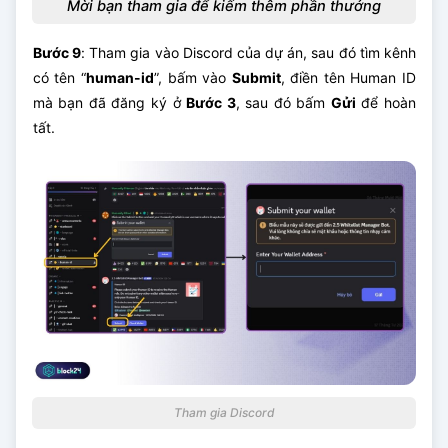
Mời bạn tham gia để kiếm thêm phần thưởng
Bước 9
: Tham gia vào Discord của dự án, sau đó tìm kênh
có tên “
human-id
”, bấm vào
Submit
, điền tên Human ID
mà bạn đã đăng ký ở
Bước 3
, sau đó bấm
Gửi
để hoàn
tất.
Tham gia Discord