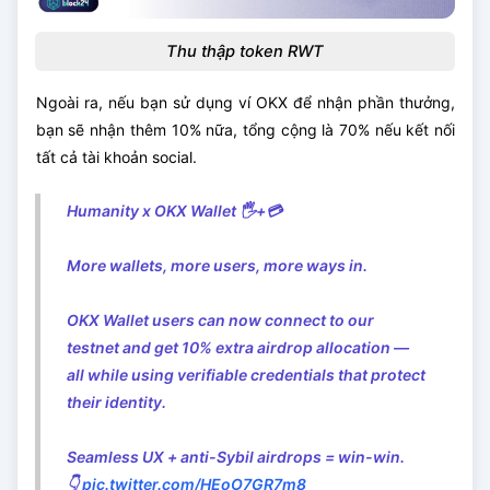
Thu thập token RWT
Ngoài ra, nếu bạn sử dụng ví OKX để nhận phần thưởng,
bạn sẽ nhận thêm 10% nữa, tổng cộng là 70% nếu kết nối
tất cả tài khoản social.
Humanity x OKX Wallet 🖐️+💳
More wallets, more users, more ways in.
OKX Wallet users can now connect to our
testnet and get 10% extra airdrop allocation —
all while using verifiable credentials that protect
their identity.
Seamless UX + anti-Sybil airdrops = win-win.
👇
pic.twitter.com/HEoO7GR7m8