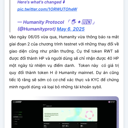
Here's what's changed ⬇️
pic.twitter.com/1ORWUTOheW
— Humanity Protocol 「 🖐️ ✦ 🇺🇳 」
(@Humanityprot)
May 6, 2025
Vào ngày 06/05 vừa qua, Humanity vừa thông báo ra mắt
giai đoạn 2 của chương trình testnet với những thay đổi về
giao diện cũng như phần thưởng. Cụ thể token RWT sẽ
được đổi thành HP và người dùng sẽ chỉ nhận được 40 HP
một ngày từ nhiệm vụ điểm danh. Token này có giá trị
quy đổi thành token H ở Humanity mainnet. Dự án cũng
tiếc lộ rằng sẽ sớm có cơ chế xác thực và KYC để chứng
minh người dùng và loại bỏ những tài khoản sybil.