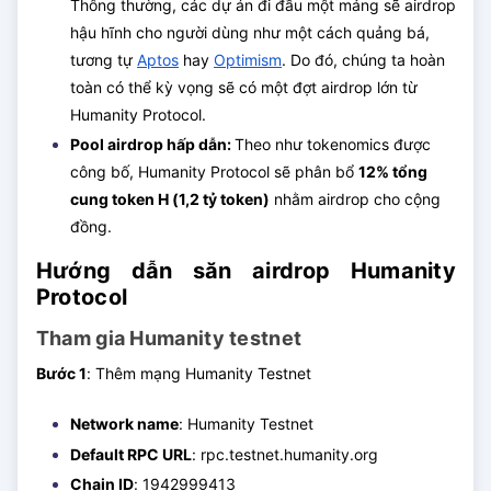
Thông thường, các dự án đi đầu một mảng sẽ airdrop
hậu hĩnh cho người dùng như một cách quảng bá,
tương tự
Aptos
hay
Optimism
. Do đó, chúng ta hoàn
toàn có thể kỳ vọng sẽ có một đợt airdrop lớn từ
Humanity Protocol.
Pool airdrop hấp dẫn:
Theo như tokenomics được
công bố, Humanity Protocol sẽ phân bổ
12% tổng
cung token H (1,2 tỷ token)
nhằm airdrop cho cộng
đồng.
Hướng dẫn săn airdrop Humanity
Protocol
Tham gia Humanity testnet
Bước 1
: Thêm mạng Humanity Testnet
Network name
: Humanity Testnet
Default RPC URL
: rpc.testnet.humanity.org
Chain ID
: 1942999413