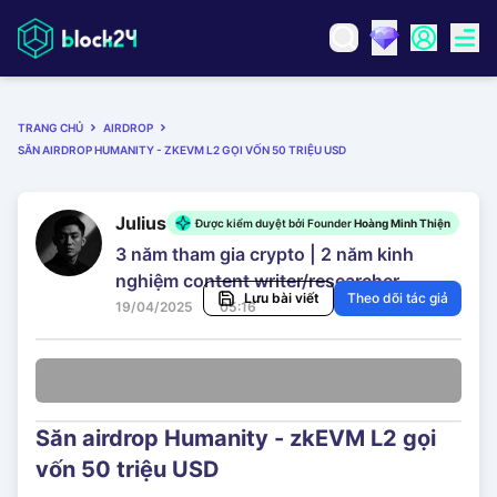
TRANG CHỦ
AIRDROP
SĂN AIRDROP HUMANITY - ZKEVM L2 GỌI VỐN 50 TRIỆU USD
Julius
Được kiểm duyệt bởi Founder
Hoàng Minh Thiện
3 năm tham gia crypto | 2 năm kinh
nghiệm content writer/researcher
Lưu bài viết
Theo dõi tác giả
19/04/2025
05:16
Săn airdrop Humanity - zkEVM L2 gọi
vốn 50 triệu USD