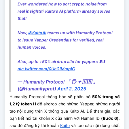
Ever wondered how to sort crypto noise from
real insights? Kaito’s AI platform already solves
that!
Now,
@KaitoAI
teams up with Humanity Protocol
to issue Yapper Credentials for verified, real
human voices.
Also, up to +50% airdrop allo for yappers 🧵⬇️
pic.twitter.com/0UcGlMmpIC
— Humanity Protocol 「 🖐️ ✦ 🇺🇳 」
(@Humanityprot)
April 2, 2025
Humanity Protocol thông báo sẽ phân bổ
50% trong số
1,2 tỷ token H
để airdrop cho những Yapper, những người
tạo nội dung trên X thông qua Kaito AI. Để tham gia, các
bạn kết nối tài khoản X của mình với Human ID
(Bước 6)
,
sau đó đăng ký tài khoản
Kaito
và tạo các nội dung chất