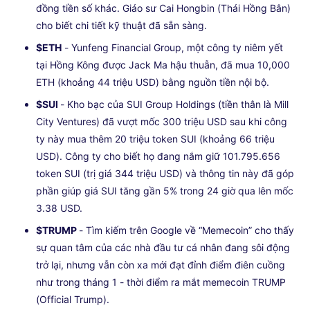
đồng tiền số khác. Giáo sư Cai Hongbin (Thái Hồng Bân)
cho biết chi tiết kỹ thuật đã sẵn sàng.
$ETH
- Yunfeng Financial Group, một công ty niêm yết
tại Hồng Kông được Jack Ma hậu thuẫn, đã mua 10,000
ETH (khoảng 44 triệu USD) bằng nguồn tiền nội bộ.
$SUI
- Kho bạc của SUI Group Holdings (tiền thân là Mill
City Ventures) đã vượt mốc 300 triệu USD sau khi công
ty này mua thêm 20 triệu token SUI (khoảng 66 triệu
USD). Công ty cho biết họ đang nắm giữ 101.795.656
token SUI (trị giá 344 triệu USD) và thông tin này đã góp
phần giúp giá SUI tăng gần 5% trong 24 giờ qua lên mốc
3.38 USD.
$TRUMP
- Tìm kiếm trên Google về “Memecoin” cho thấy
sự quan tâm của các nhà đầu tư cá nhân đang sôi động
trở lại, nhưng vẫn còn xa mới đạt đỉnh điểm điên cuồng
như trong tháng 1 - thời điểm ra mắt memecoin TRUMP
(Official Trump).