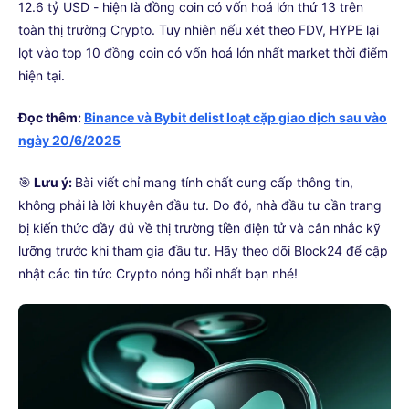
12.6 tỷ USD - hiện là đồng coin có vốn hoá lớn thứ 13 trên
toàn thị trường Crypto. Tuy nhiên nếu xét theo FDV, HYPE lại
lọt vào top 10 đồng coin có vốn hoá lớn nhất market thời điểm
hiện tại.
Đọc thêm:
Binance và Bybit delist loạt cặp giao dịch sau vào
ngày 20/6/2025
🎯
Lưu ý:
Bài viết chỉ mang tính chất cung cấp thông tin,
không phải là lời khuyên đầu tư. Do đó, nhà đầu tư cần trang
bị kiến thức đầy đủ về thị trường tiền điện tử và cân nhắc kỹ
lưỡng trước khi tham gia đầu tư. Hãy theo dõi Block24 để cập
nhật các tin tức Crypto nóng hổi nhất bạn nhé!