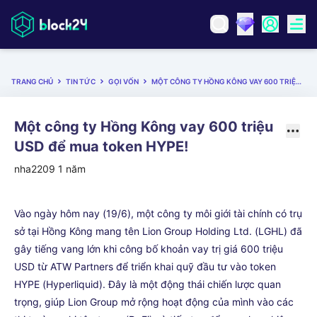
TRANG CHỦ
TIN TỨC
GỌI VỐN
MỘT CÔNG TY HỒNG KÔNG VAY 600 TRIỆU USD ĐỂ MUA TOKEN HYPE!
Một công ty Hồng Kông vay 600 triệu
USD để mua token HYPE!
nha2209
1 năm
Vào ngày hôm nay (19/6), một công ty môi giới tài chính có trụ
sở tại Hồng Kông mang tên Lion Group Holding Ltd. (LGHL) đã
gây tiếng vang lớn khi công bố khoản vay trị giá 600 triệu
USD từ ATW Partners để triển khai quỹ đầu tư vào token
HYPE (Hyperliquid). Đây là một động thái chiến lược quan
trọng, giúp Lion Group mở rộng hoạt động của mình vào các