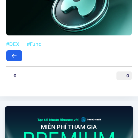
#DEX
#Fund
0
0