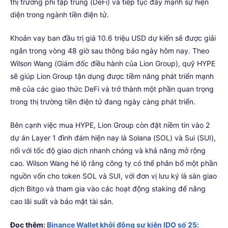
thị trường phi tập trung (DeFi) và tiếp tục đẩy mạnh sự hiện
diện trong ngành tiền điện tử.
Khoản vay ban đầu trị giá 10.6 triệu USD dự kiến sẽ được giải
ngân trong vòng 48 giờ sau thông báo ngày hôm nay. Theo
Wilson Wang (Giám đốc điều hành của Lion Group), quỹ HYPE
sẽ giúp Lion Group tận dụng được tiềm năng phát triển mạnh
mẽ của các giao thức DeFi và trở thành một phần quan trọng
trong thị trường tiền điện tử đang ngày càng phát triển.
Bên cạnh việc mua HYPE, Lion Group còn đặt niềm tin vào 2
dự án Layer 1 đình đám hiện nay là Solana (SOL) và Sui (SUI),
nổi với tốc độ giao dịch nhanh chóng và khả năng mở rộng
cao. Wilson Wang hé lộ rằng công ty có thể phân bổ một phần
nguồn vốn cho token SOL và SUI, với đơn vị lưu ký là sàn giao
dịch Bitgo và tham gia vào các hoạt động staking để nâng
cao lãi suất và bảo mật tài sản.
Đọc thêm:
Binance Wallet khởi động sự kiện IDO số 25: