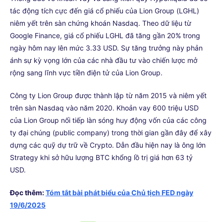
tác động tích cực đến giá cổ phiếu của Lion Group (LGHL)
niêm yết trên sàn chứng khoán Nasdaq. Theo dữ liệu từ
Google Finance, giá cổ phiếu LGHL đã tăng gần 20% trong
ngày hôm nay lên mức 3.33 USD. Sự tăng trưởng này phản
ánh sự kỳ vọng lớn của các nhà đầu tư vào chiến lược mở
rộng sang lĩnh vực tiền điện tử của Lion Group.
Công ty Lion Group được thành lập từ năm 2015 và niêm yết
trên sàn Nasdaq vào năm 2020. Khoản vay 600 triệu USD
của Lion Group nối tiếp làn sóng huy động vốn của các công
ty đại chúng (public company) trong thời gian gần đây để xây
dựng các quỹ dự trữ về Crypto. Dẫn đầu hiện nay là ông lớn
Strategy khi sở hữu lượng BTC khổng lồ trị giá hơn 63 tỷ
USD.
Đọc thêm:
Tóm tắt bài phát biểu của Chủ tịch FED ngày
19/6/2025