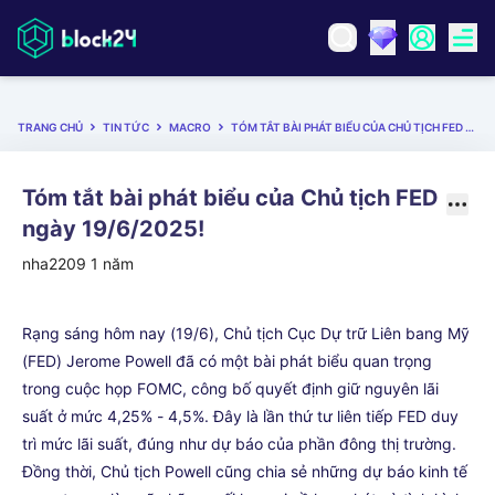
TRANG CHỦ
TIN TỨC
MACRO
TÓM TẮT BÀI PHÁT BIỂU CỦA CHỦ TỊCH FED NGÀY 19/6/2025!
Tóm tắt bài phát biểu của Chủ tịch FED
ngày 19/6/2025!
nha2209
1 năm
Rạng sáng hôm nay (19/6), Chủ tịch Cục Dự trữ Liên bang Mỹ
(FED) Jerome Powell đã có một bài phát biểu quan trọng
trong cuộc họp FOMC, công bố quyết định giữ nguyên lãi
suất ở mức 4,25% - 4,5%. Đây là lần thứ tư liên tiếp FED duy
trì mức lãi suất, đúng như dự báo của phần đông thị trường.
Đồng thời, Chủ tịch Powell cũng chia sẻ những dự báo kinh tế