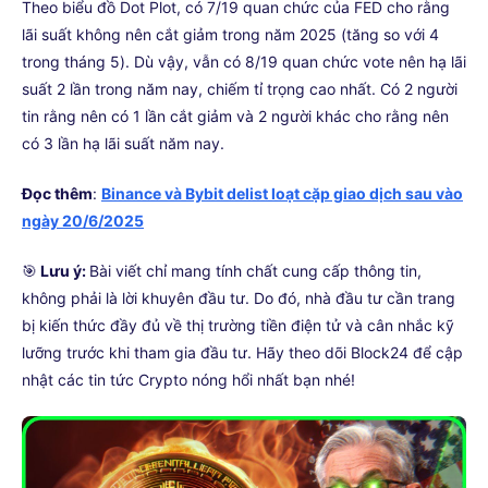
Theo biểu đồ Dot Plot, có 7/19 quan chức của FED cho rằng
lãi suất không nên cắt giảm trong năm 2025 (tăng so với 4
trong tháng 5). Dù vậy, vẫn có 8/19 quan chức vote nên hạ lãi
suất 2 lần trong năm nay, chiếm tỉ trọng cao nhất. Có 2 người
tin rằng nên có 1 lần cắt giảm và 2 người khác cho rằng nên
có 3 lần hạ lãi suất năm nay.
Đọc thêm
:
Binance và Bybit delist loạt cặp giao dịch sau vào
ngày 20/6/2025
🎯
Lưu ý:
Bài viết chỉ mang tính chất cung cấp thông tin,
không phải là lời khuyên đầu tư. Do đó, nhà đầu tư cần trang
bị kiến thức đầy đủ về thị trường tiền điện tử và cân nhắc kỹ
lưỡng trước khi tham gia đầu tư. Hãy theo dõi Block24 để cập
nhật các tin tức Crypto nóng hổi nhất bạn nhé!