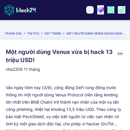
TRANG CHỦ
TIN TỨC
HOT TREND
MỘT NGƯỜI DÙNG VENUS VỪA BỊ HACK 13 TRIỆU USD!
Một người dùng Venus vừa bị hack 13
triệu USD!
nha2209
11 tháng
Vào ngày hôm nay (3/9), cộng đồng DeFi rúng động trước
thông tin một người dùng Venus Protocol (nền tảng lending
lớn nhất trên BNB Chain) trở thành nạn nhân của một vụ tấn
công phishing, thiệt hại khoảng 13,5 triệu USD. Theo công ty
bảo mật PeckShield, vụ việc bắt nguồn từ việc nạn nhân vô
tình ký một giao dịch độc hại, cho phép ví hacker (0x7fd…