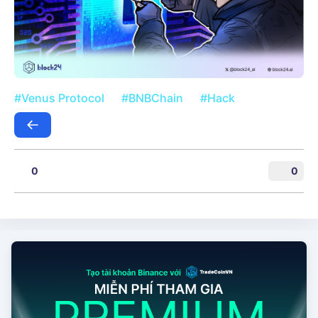
#Venus Protocol
#BNBChain
#Hack
0
0