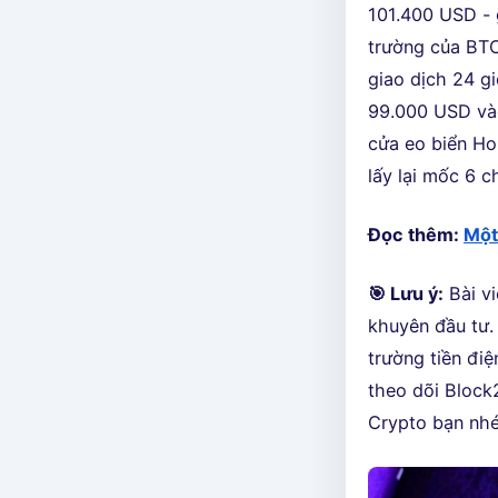
101.400 USD - 
trường của BTC
giao dịch 24 g
99.000 USD vào
cửa eo biển Ho
lấy lại mốc 6 c
Đọc thêm:
Một
🎯 Lưu ý:
Bài vi
khuyên đầu tư. 
trường tiền điệ
theo dõi Block2
Crypto bạn nhé