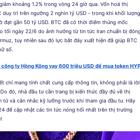
giảm khoảng 1.2% trong vòng 24 giờ qua. Vốn hoá thị
 duy trì trên ngưỡng 2 nghìn tỷ USD - trong khi khối lượn
iờ đạt gần 50 tỷ USD. BTC đã có thời điểm thủng mốc
 tối ngày 22/6 do ảnh hưởng từ tin tức Iran chuẩn bị đón
rmuz, tuy nhiên sau đó lực bắt đáy xuất hiện đã giúp BTC
hữ số.
 công ty Hồng Kông vay 600 triệu USD để mua token HY
ết chỉ mang tính chất cung cấp thông tin, không phải là lời
Do đó, nhà đầu tư cần trang bị kiến thức đầy đủ về thị
n tử và cân nhắc kỹ lưỡng trước khi tham gia đầu tư. Hãy
4 để cập nhật các tin tức nóng hổi nhất trên thị trường
!