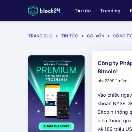
Tin tức
Trending
TRANG CHỦ
TIN TỨC
GỌI VỐN
CÔNG TY
Công ty Phá
Bitcoin!
nha2209
1 năm
Vào chiều ngà
khoán NYSE: SQ
Bitcoin thông 
hiện thông qua
và 189 triệu U