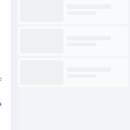
c
g
à