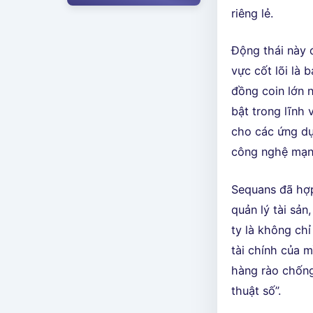
riêng lẻ.
Động thái này 
vực cốt lõi là 
đồng coin lớn n
bật trong lĩnh
cho các ứng dụn
công nghệ mạng
Sequans đã hợp
quản lý tài sản
ty là không ch
tài chính của m
hàng rào chống
thuật số”.