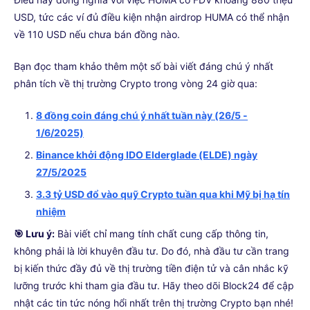
USD, tức các ví đủ điều kiện nhận airdrop HUMA có thể nhận
về 110 USD nếu chưa bán đồng nào.
Bạn đọc tham khảo thêm một số bài viết đáng chú ý nhất
phân tích về thị trường Crypto trong vòng 24 giờ qua:
8 đồng coin đáng chú ý nhất tuần này (26/5 -
1/6/2025)
Binance khởi động IDO Elderglade (ELDE) ngày
27/5/2025
3.3 tỷ USD đổ vào quỹ Crypto tuần qua khi Mỹ bị hạ tín
nhiệm
🎯 Lưu ý:
Bài viết chỉ mang tính chất cung cấp thông tin,
không phải là lời khuyên đầu tư. Do đó, nhà đầu tư cần trang
bị kiến thức đầy đủ về thị trường tiền điện tử và cân nhắc kỹ
lưỡng trước khi tham gia đầu tư. Hãy theo dõi Block24 để cập
nhật các tin tức nóng hổi nhất trên thị trường Crypto bạn nhé!