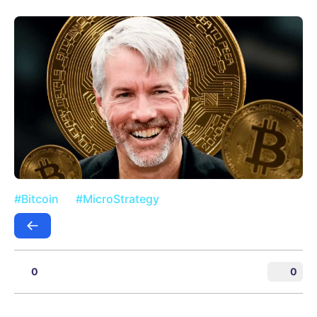
#Bitcoin
#MicroStrategy
0
0