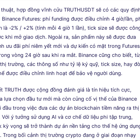
ỹ thuật, hợp đồng vĩnh cửu TRUTHUSDT sẽ có các quy địn
Binance Futures: phí funding được điều chỉnh 4 giờ/lần, p
n là -2% / +2% (tính mỗi 4 giờ 1 lần), tick size sẽ được côn
ớc khi mở giao dịch. Ngoài ra, sản phẩm này sẽ được đưa
nh ưu đãi phí niêm yết mới và dự kiến có mặt trong Futures
rong vòng 24 giờ sau khi ra mắt. Binance cũng cho biết, tù
o thị trường, các thông số như tỷ lệ ký quỹ, tick size, hay đ
thể được điều chỉnh linh hoạt để bảo vệ người dùng.
ết TRUTH được cộng đồng đánh giá là tín hiệu tích cực,
a lựa chọn đầu tư mới mà còn củng cố vị thế của Binance
i đầu trong việc đưa các dự án blockchain tiềm năng ra thị
 Với ý tưởng sử dụng AI và cơ chế dữ liệu phi tập trung,
kỳ vọng sẽ trở thành dự án nền tảng cho thế hệ ứng dụn
. Trong bối cảnh thị trường crypto đang ở giai đoạn nhạy