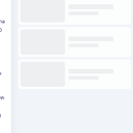
ha
0
u
nh
g