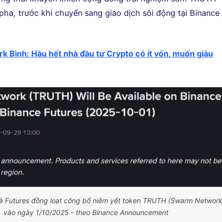
pha, trước khi chuyển sang giao dịch sôi động tại Binance
rk Bình: Hầu hết nhà đầu tư Crypto có ít vốn, muốn giàu
à Futures đồng loạt công bố niêm yết token TRUTH (Swarm Network
vào ngày 1/10/2025 - theo Binance Announcement