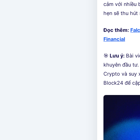
cảm với nhiều 
hẹn sẽ thu hút 
Đọc thêm:
Falc
Financial
🎯
Lưu ý:
Bài v
khuyên đầu tư. 
Crypto và suy 
Block24 để cập