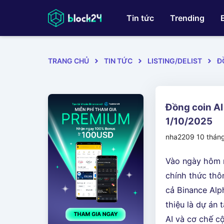
Tin tức
Trending
TRANG CHỦ
TIN TỨC
LISTING/DELIST
Đ
Đồng coin AI
1/10/2025
nha2209
10 thán
Vào ngày hôm n
chính thức th
cả Binance Alp
thiệu là dự án 
AI và cơ chế c