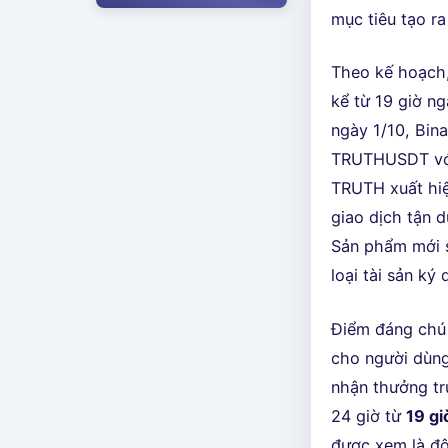
mục tiêu tạo ra
Theo kế hoạch,
kể từ 19 giờ ng
ngày 1/10, Bin
TRUTHUSDT với đ
TRUTH xuất hiệ
giao dịch tận d
Sản phẩm mới s
loại tài sản k
Điểm đáng chú 
cho người dùng
nhận thưởng trự
24 giờ từ
19 gi
được xem là đ