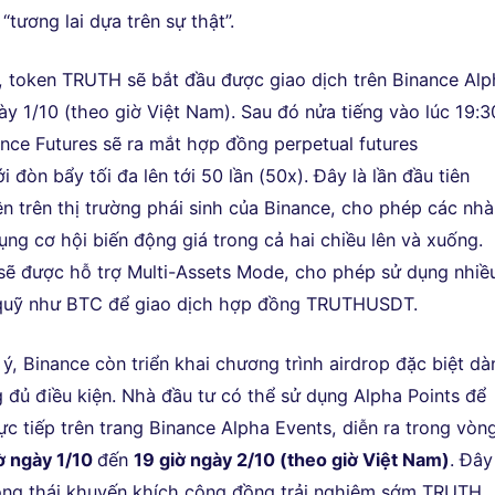
 “tương lai dựa trên sự thật”.
 token TRUTH sẽ bắt đầu được giao dịch trên Binance Alp
ày 1/10 (theo giờ Việt Nam). Sau đó nửa tiếng vào lúc 19:3
ance Futures sẽ ra mắt hợp đồng perpetual futures
òn bẩy tối đa lên tới 50 lần (50x). Đây là lần đầu tiên
n trên thị trường phái sinh của Binance, cho phép các nhà
ụng cơ hội biến động giá trong cả hai chiều lên và xuống.
ẽ được hỗ trợ Multi-Assets Mode, cho phép sử dụng nhiề
ý quỹ như BTC để giao dịch hợp đồng TRUTHUSDT.
ý, Binance còn triển khai chương trình airdrop đặc biệt dà
 đủ điều kiện. Nhà đầu tư có thể sử dụng Alpha Points để
c tiếp trên trang Binance Alpha Events, diễn ra trong vòn
ờ ngày 1/10
đến
19 giờ ngày 2/10 (theo giờ Việt Nam)
. Đây
ộng thái khuyến khích cộng đồng trải nghiệm sớm TRUTH