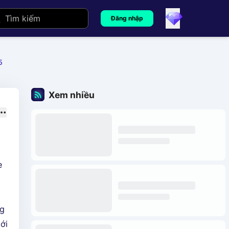
Đăng nhập
5
Xem nhiều
e
ng
ới