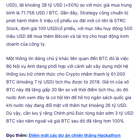
USD), lãi khoảng 28 tỷ USD (+50%) so với mức giá mua trung
bình là 71.756 USD / BTC. Gần đây, Strategy cũng chuẩn bị
phát hành thêm 5 triệu cổ phiếu ưu đãi mới có tên là STRC
Stock, định giá 100 USD/cổ phiếu, với mục tiêu huy động 500
triệu USD để mua thêm Bitcoin và tài trợ cho hoạt động kinh
doanh của công ty.
Một thông tin đáng chú ý khác liên quan đến BTC đó là việc
Bộ Nội vụ Anh đang phối hợp với cảnh sát xây dựng một hệ
thống lưu trữ chính thức cho Crypto nhằm thanh lý 61.000
BTC (khoảng 7 tỷ USD) tịch thu được từ 2018. Giá trị của số
BTC này đã tăng gấp 20 lần so với thời điểm tịch thu, do đó
nước Anh xem đây là cơ hội lớn để hỗ trợ ngân sách quốc gia
khi nước này đang đối mặt với thâm hụt khoảng 26 tỷ USD.
Dù vậy, cần lưu ý rằng Chính phủ Đức từng bán sớm 3 tỷ USD
BTC vào năm ngoái và giá BTC sau đó đã tăng hơn 100%.
Đọc thêm:
Điểm mặt các dự án chiến thắng Hackathon