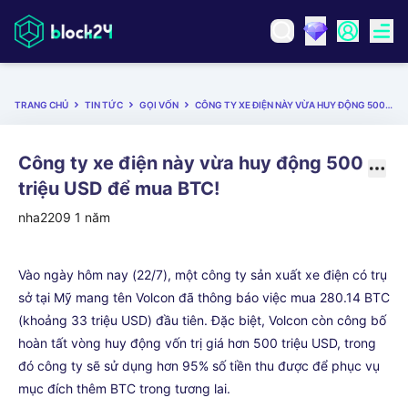
TRANG CHỦ
TIN TỨC
GỌI VỐN
CÔNG TY XE ĐIỆN NÀY VỪA HUY ĐỘNG 500 TRIỆU USD ĐỂ MUA BTC!
Công ty xe điện này vừa huy động 500
triệu USD để mua BTC!
nha2209
1 năm
Vào ngày hôm nay (22/7), một công ty sản xuất xe điện có trụ
sở tại Mỹ mang tên Volcon đã thông báo việc mua 280.14 BTC
(khoảng 33 triệu USD) đầu tiên. Đặc biệt, Volcon còn công bố
hoàn tất vòng huy động vốn trị giá hơn 500 triệu USD, trong
đó công ty sẽ sử dụng hơn 95% số tiền thu được để phục vụ
mục đích thêm BTC trong tương lai.