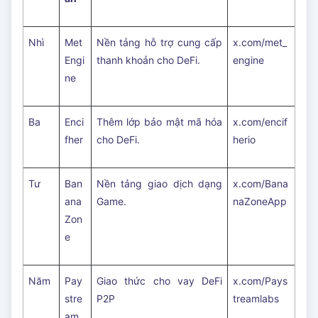
Nhì
Met
Nền tảng hỗ trợ cung cấp
x.com/met_
Engi
thanh khoản cho DeFi.
engine
ne
Ba
Enci
Thêm lớp bảo mật mã hóa
x.com/encif
fher
cho DeFi.
herio
Tư
Ban
Nền tảng giao dịch dạng
x.com/Bana
ana
Game.
naZoneApp
Zon
e
Năm
Pay
Giao thức cho vay DeFi
x.com/Pays
stre
P2P
treamlabs
am