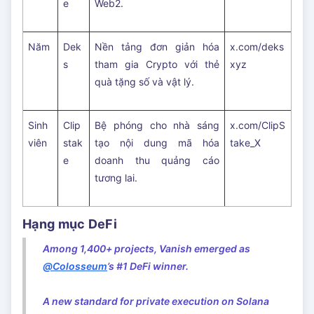
e
Web2.
Năm
Dek
Nền tảng đơn giản hóa
x.com/deks
s
tham gia Crypto với thẻ
xyz
quà tặng số và vật lý.
Sinh
Clip
Bệ phóng cho nhà sáng
x.com/ClipS
viên
stak
tạo nội dung mã hóa
take_X
e
doanh thu quảng cáo
tương lai.
Hạng mục DeFi
Among 1,400+ projects, Vanish emerged as
@Colosseum
’s #1 DeFi winner.
A new standard for private execution on Solana