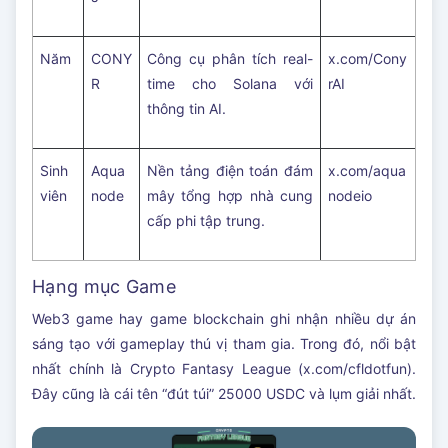
Năm
CONY
Công cụ phân tích real-
x.com/Cony
R
time cho Solana với
rAI
thông tin AI.
Sinh
Aqua
Nền tảng điện toán đám
x.com/aqua
viên
node
mây tổng hợp nhà cung
nodeio
cấp phi tập trung.
Hạng mục Game
Web3 game hay game blockchain ghi nhận nhiều dự án
sáng tạo với gameplay thú vị tham gia. Trong đó, nổi bật
nhất chính là Crypto Fantasy League (x.com/cfldotfun).
Đây cũng là cái tên “đút túi” 25000 USDC và lụm giải nhất.