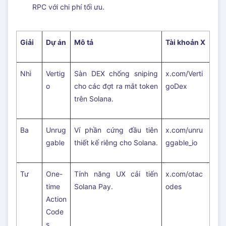
RPC với chi phí tối ưu.
Giải
Dự án
Mô tả
Tài khoản X
Nhì
Vertig
Sàn DEX chống sniping
x.com/Verti
o
cho các đợt ra mắt token
goDex
trên Solana.
Ba
Unrug
Ví phần cứng đầu tiên
x.com/unru
gable
thiết kế riêng cho Solana.
ggable_io
Tư
One-
Tính năng UX cải tiến
x.com/otac
time
Solana Pay.
odes
Action
Code
s