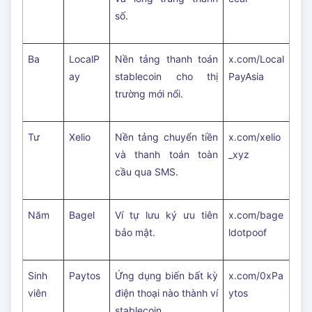
số.
Ba
LocalP
Nền tảng thanh toán
x.com/Local
ay
stablecoin cho thị
PayAsia
trường mới nổi.
Tư
Xelio
Nền tảng chuyển tiền
x.com/xelio
và thanh toán toàn
_xyz
cầu qua SMS.
Năm
Bagel
Ví tự lưu ký ưu tiên
x.com/bage
bảo mật.
ldotpoof
Sinh
Paytos
Ứng dụng biến bất kỳ
x.com/0xPa
viên
điện thoại nào thành ví
ytos
stablecoin.