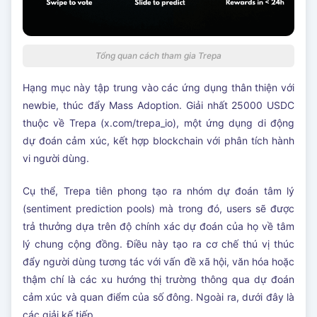
Tổng quan cách tham gia Trepa
Hạng mục này tập trung vào các ứng dụng thân thiện với
newbie, thúc đẩy Mass Adoption. Giải nhất 25000 USDC
thuộc về Trepa (x.com/trepa_io), một ứng dụng di động
dự đoán cảm xúc, kết hợp blockchain với phân tích hành
vi người dùng.
Cụ thể, Trepa tiên phong tạo ra nhóm dự đoán tâm lý
(sentiment prediction pools) mà trong đó, users sẽ được
trả thưởng dựa trên độ chính xác dự đoán của họ về tâm
lý chung cộng đồng. Điều này tạo ra cơ chế thú vị thúc
đẩy người dùng tương tác với vấn đề xã hội, văn hóa hoặc
thậm chí là các xu hướng thị trường thông qua dự đoán
cảm xúc và quan điểm của số đông. Ngoài ra, dưới đây là
các giải kế tiếp.