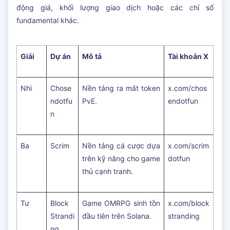
động giá, khối lượng giao dịch hoặc các chỉ số
fundamental khác.
Giải
Dự án
Mô tả
Tài khoản X
Nhì
Chose
Nền tảng ra mắt token
x.com/chos
ndotfu
PvE.
endotfun
n
Ba
Scrim
Nền tảng cá cược dựa
x.com/scrim
trên kỹ năng cho game
dotfun
thủ cạnh tranh.
Tư
Block
Game OMRPG sinh tồn
x.com/block
Strandi
đầu tiên trên Solana.
stranding
ng