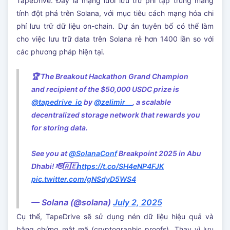
TapeDrive. Đây là mạng lưới lưu trữ phi tập trung mang
tính đột phá trên Solana, với mục tiêu cách mạng hóa chi
phí lưu trữ dữ liệu on-chain. Dự án tuyên bố có thể làm
cho việc lưu trữ data trên Solana rẻ hơn 1400 lần so với
các phương pháp hiện tại.
🏆 The Breakout Hackathon Grand Champion
and recipient of the $50,000 USDC prize is
@tapedrive_io
by
@zelimir__
, a scalable
decentralized storage network that rewards you
for storing data.
See you at
@SolanaConf
Breakpoint 2025 in Abu
Dhabi! 🫡🇦🇪
https://t.co/SH4eNP4FJK
pic.twitter.com/gNSdyD5WS4
— Solana (@solana)
July 2, 2025
Cụ thể, TapeDrive sẽ sử dụng nén dữ liệu hiệu quả và
bằng chứng mật mã (cryptographic proofs). Thay vì lưu