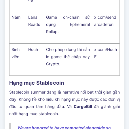
Năm
Lana
Game on-chain sử
x.com/send
Roads
dụng Ephemeral
arcadefun
Rollup.
Sinh
Huch
Cho phép dùng tài sản
x.com/Huch
viên
in-game thế chấp vay
Fi
Crypto.
Hạng mục Stablecoin
Stablecoin summer đang là narrative nổi bật thời gian gần
đây. Không hề khó hiểu khi hạng mục này được các đơn vị
đầu tư quan tâm hàng đầu. Và
CargoBill
đã giành giải
nhất hạng mục stablecoin.
We are honored to have competed alongside so