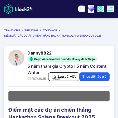
TRANG CHỦ
TRENDING
TỔNG HỢP
ĐIỂM MẶT CÁC DỰ ÁN CHIẾN THẮNG HACKATHON SOLANA BREAKOUT 2025
Danny8822
Được kiểm duyệt bởi Founder
Hoàng Minh Thiện
5 năm tham gia Crypto I 5 năm Content
Writer
Lưu bài viết
Theo dõi tác giả
09/07/2025
14:21
Điểm mặt các dự án chiến thắng
Hackathon Solana Breakout 2025