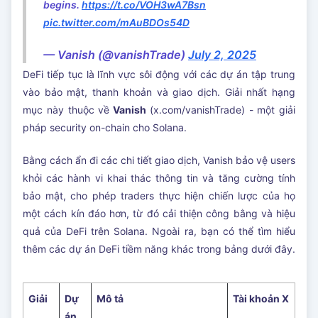
begins.
https://t.co/VOH3wA7Bsn
pic.twitter.com/mAuBDOs54D
— Vanish (@vanishTrade)
July 2, 2025
DeFi tiếp tục là lĩnh vực sôi động với các dự án tập trung
vào bảo mật, thanh khoản và giao dịch. Giải nhất hạng
mục này thuộc về
Vanish
(x.com/vanishTrade) - một giải
pháp security on-chain cho Solana.
Bằng cách ẩn đi các chi tiết giao dịch, Vanish bảo vệ users
khỏi các hành vi khai thác thông tin và tăng cường tính
bảo mật, cho phép traders thực hiện chiến lược của họ
một cách kín đáo hơn, từ đó cải thiện công bằng và hiệu
quả của DeFi trên Solana. Ngoài ra, bạn có thể tìm hiểu
thêm các dự án DeFi tiềm năng khác trong bảng dưới đây.
Giải
Dự
Mô tả
Tài khoản X
án