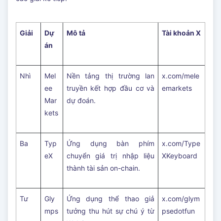
Giải
Dự
Mô tả
Tài khoản X
án
Nhì
Mel
Nền tảng thị trường lan
x.com/mele
ee
truyền kết hợp đầu cơ và
emarkets
Mar
dự đoán.
kets
Ba
Typ
Ứng dụng bàn phím
x.com/Type
eX
chuyển giá trị nhập liệu
XKeyboard
thành tài sản on-chain.
Tư
Gly
Ứng dụng thể thao giả
x.com/glym
mps
tưởng thu hút sự chú ý từ
psedotfun