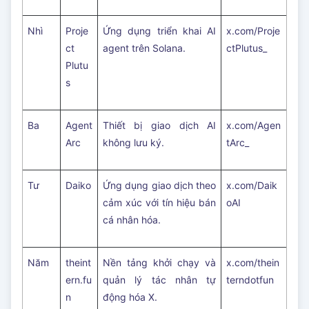
Nhì
Proje
Ứng dụng triển khai AI
x.com/Proje
ct
agent trên Solana.
ctPlutus_
Plutu
s
Ba
Agent
Thiết bị giao dịch AI
x.com/Agen
Arc
không lưu ký.
tArc_
Tư
Daiko
Ứng dụng giao dịch theo
x.com/Daik
cảm xúc với tín hiệu bán
oAI
cá nhân hóa.
Năm
theint
Nền tảng khởi chạy và
x.com/thein
ern.fu
quản lý tác nhân tự
terndotfun
n
động hóa X.