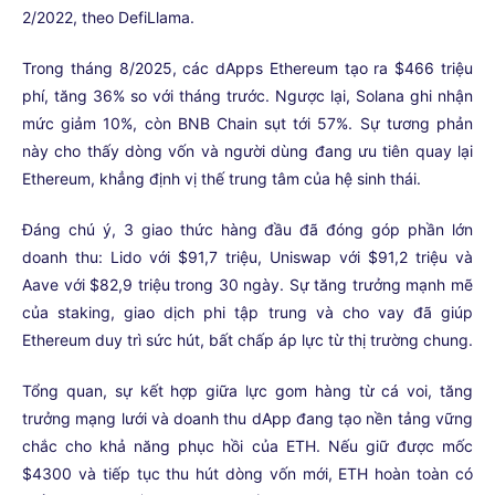
2/2022, theo DefiLlama.
Trong tháng 8/2025, các dApps Ethereum tạo ra $466 triệu
phí, tăng 36% so với tháng trước. Ngược lại, Solana ghi nhận
mức giảm 10%, còn BNB Chain sụt tới 57%. Sự tương phản
này cho thấy dòng vốn và người dùng đang ưu tiên quay lại
Ethereum, khẳng định vị thế trung tâm của hệ sinh thái.
Đáng chú ý, 3 giao thức hàng đầu đã đóng góp phần lớn
doanh thu: Lido với $91,7 triệu, Uniswap với $91,2 triệu và
Aave với $82,9 triệu trong 30 ngày. Sự tăng trưởng mạnh mẽ
của staking, giao dịch phi tập trung và cho vay đã giúp
Ethereum duy trì sức hút, bất chấp áp lực từ thị trường chung.
Tổng quan, sự kết hợp giữa lực gom hàng từ cá voi, tăng
trưởng mạng lưới và doanh thu dApp đang tạo nền tảng vững
chắc cho khả năng phục hồi của ETH. Nếu giữ được mốc
$4300 và tiếp tục thu hút dòng vốn mới, ETH hoàn toàn có