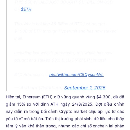
THIS $5B WHALE JUST BOUGHT $1.1 BILLION USD
OF
$ETH
This Whale holding $5 Billion of BTC just bought
$1.08B of ETH through Hyperunit and has now staked
it all.
Including last week’s purchases, this whale has now
bought and staked $3.5 BILLION of ETH in total.
BTC Addresses:…
pic.twitter.com/C5QyscnNrL
— Arkham (@arkham)
September 1, 2025
Hiện tại, Ethereum (ETH) giữ vững quanh vùng $4.300, dù đã
giảm 15% so với đỉnh ATH ngày 24/8/2025. Đợt điều chỉnh
này diễn ra trong bối cảnh Crypto market chịu áp lực từ các
yếu tố vĩ mô bất ổn. Trên thị trường phái sinh, dữ liệu cho thấy
tâm lý vẫn khá thận trọng, nhưng các chỉ số onchain lại phản