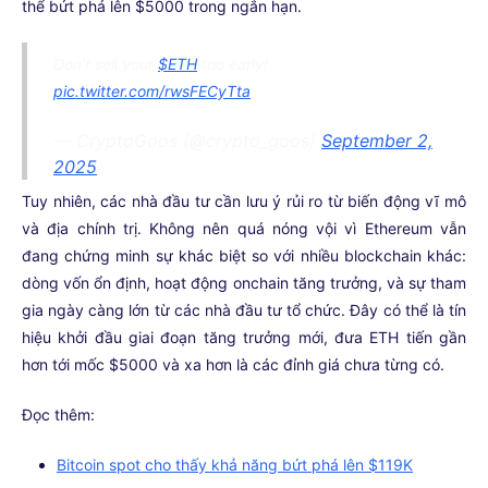
thể bứt phá lên $5000 trong ngắn hạn.
Don't sell your
$ETH
too early!
pic.twitter.com/rwsFECyTta
— CryptoGoos (@crypto_goos)
September 2,
2025
Tuy nhiên, các nhà đầu tư cần lưu ý rủi ro từ biến động vĩ mô
và địa chính trị. Không nên quá nóng vội vì Ethereum vẫn
đang chứng minh sự khác biệt so với nhiều blockchain khác:
dòng vốn ổn định, hoạt động onchain tăng trưởng, và sự tham
gia ngày càng lớn từ các nhà đầu tư tổ chức. Đây có thể là tín
hiệu khởi đầu giai đoạn tăng trưởng mới, đưa ETH tiến gần
hơn tới mốc $5000 và xa hơn là các đỉnh giá chưa từng có.
Đọc thêm:
Bitcoin spot cho thấy khả năng bứt phá lên $119K