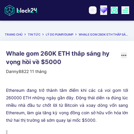
TRANG CHỦ
TIN TỨC
LÝ DO PUMP/DUMP
WHALE GOM 260K ETH THẮP SÁNG HY VỌNG HỒI VỀ $5000
Whale gom 260K ETH thắp sáng hy
vọng hồi về $5000
Danny8822
11 tháng
Ethereum đang trở thành tâm điểm khi các cá voi gom tới
260000 ETH những ngày gần đây. Động thái diễn ra đúng lúc
nhiều nhà đầu tư chốt lời từ Bitcoin và xoay dòng vốn sang
Ethereum, làm gia tăng kỳ vọng đồng coin sở hữu vốn hóa lớn
thứ hai thị trường sẽ sớm quay lại mốc $5000.