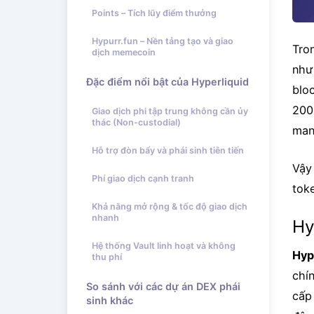
Points – Tích lũy điểm thưởng
Hypurr.fun – Nền tảng tạo và giao
Tro
dịch memecoin
như 
Đặc điểm nổi bật của Hyperliquid
blo
200
Giao dịch phi tập trung không cần ủy
thác (Non-custodial)
man
Hỗ trợ đòn bẩy và phái sinh tiên tiến
Vậy 
Phí giao dịch cạnh tranh
tok
Khả năng mở rộng & tốc độ giao dịch
nhanh
Hy
Hệ thống Vault linh hoạt và không
Hyp
thu phí
chí
So sánh với các dự án DEX phái
cấp
sinh khác