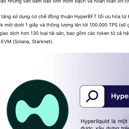
cao nhưng vẫn đảm bảo tính minh bạch và hoàn toàn on-ch
 tảng sử dụng cơ chế đồng thuận HyperBFT tối ưu hóa từ Ho
k mới dưới 1 giây và thông lượng lên tới 100.000 TPS (số g
 giao dịch hơn 130 loại tài sản, bao gồm các token từ cả h
-EVM (Solana, Starknet).