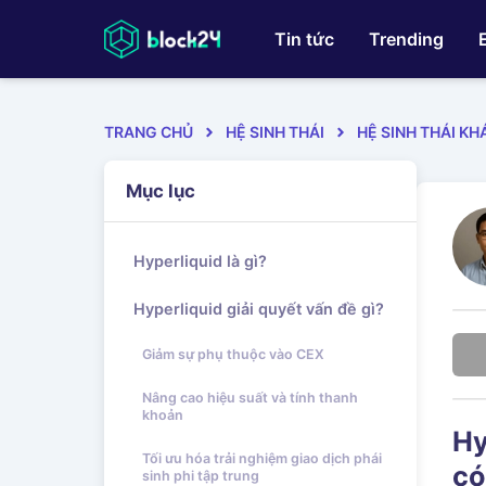
Tin tức
Trending
TRANG CHỦ
HỆ SINH THÁI
HỆ SINH THÁI KH
Mục lục
Hyperliquid là gì?
Hyperliquid giải quyết vấn đề gì?
Giảm sự phụ thuộc vào CEX
Nâng cao hiệu suất và tính thanh
khoản
Hy
Tối ưu hóa trải nghiệm giao dịch phái
có
sinh phi tập trung