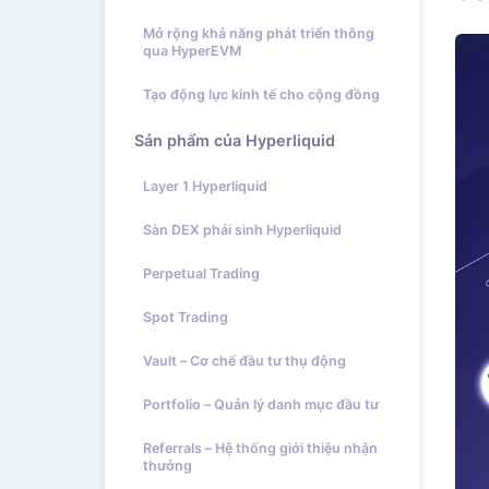
Mở rộng khả năng phát triển thông
qua HyperEVM
Tạo động lực kinh tế cho cộng đồng
Sản phẩm của Hyperliquid
Layer 1 Hyperliquid
Sàn DEX phái sinh Hyperliquid
Perpetual Trading
Spot Trading
Vault – Cơ chế đầu tư thụ động
Portfolio – Quản lý danh mục đầu tư
Referrals – Hệ thống giới thiệu nhận
thưởng