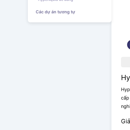
Các dự án tương tự
Hy
Hyp
cấp
ngh
Gi