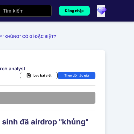
Đăng nhập
P "KHỦNG" CÓ GÌ ĐẶC BIỆT?
rch analyst
Lưu bài viết
Theo dõi tác giả
 sinh đã airdrop "khủng"