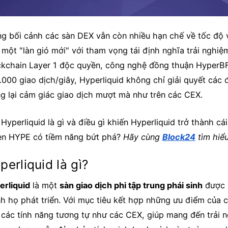
ng bối cảnh các sàn DEX vẫn còn nhiều hạn chế về tốc độ v
một "làn gió mới" với tham vọng tái định nghĩa trải nghiệ
ckchain Layer 1 độc quyền, công nghệ đồng thuận HyperBFT
.000 giao dịch/giây, Hyperliquid không chỉ giải quyết cá
g lại cảm giác giao dịch mượt mà như trên các CEX.
Hyperliquid là gì và điều gì khiến Hyperliquid trở thành c
en HYPE có tiềm năng bứt phá?
Hãy cùng
Block24
tìm hiểu
perliquid là gì?
erliquid
là một
sàn giao dịch phi tập trung phái sinh
được 
nh họ phát triển. Với mục tiêu kết hợp những ưu điểm của 
 các tính năng tương tự như các CEX, giúp mang đến trải n