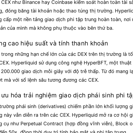
 CEX như Binance hay Coinbase kiểm soát hoàn toàn tài sản
g, đóng băng tài khoản hoặc thao túng thị trường. Hyperli
g cấp một nền tảng giao dịch phi tập trung hoàn toàn, nơ
 sản của mình mà không phụ thuộc vào bên thứ ba.
ng cao hiệu suất và tính thanh khoản
 trong những hạn chế lớn của các DEX trên thị trường là 
 CEX. Hyperliquid sử dụng công nghệ HyperBFT, một thuật 
 200.000 giao dịch mỗi giây với độ trễ thấp. Từ đó mang lạ
t mà với sổ lệnh sâu tương đương các CEX.
 ưu hóa trải nghiệm giao dịch phái sinh phi t
trường phái sinh (derivatives) chiếm phần lớn khối lượng 
 này vẫn diễn ra trên các CEX. Hyperliquid mở ra cơ hội gi
g cụ như Perpetual Contract (hợp đồng vĩnh viễn), Block o
đến 50x, đồng thời duy trì tính bảo mật và phi tập trung.