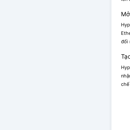
Mở
Hyp
Eth
đổi 
Tạ
Hyp
nhậ
chế