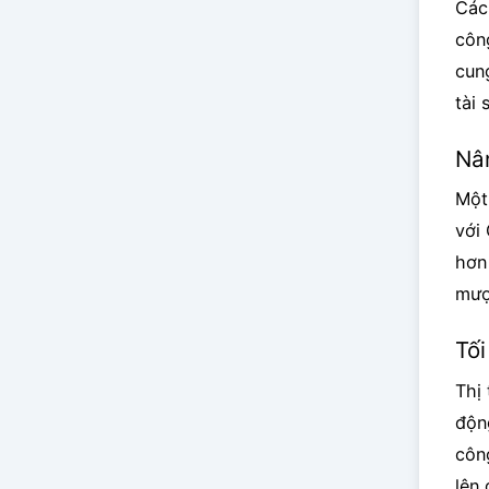
Các
côn
cun
tài
Nâ
Một
với
hơn
mượ
Tối
Thị 
động
côn
lên 