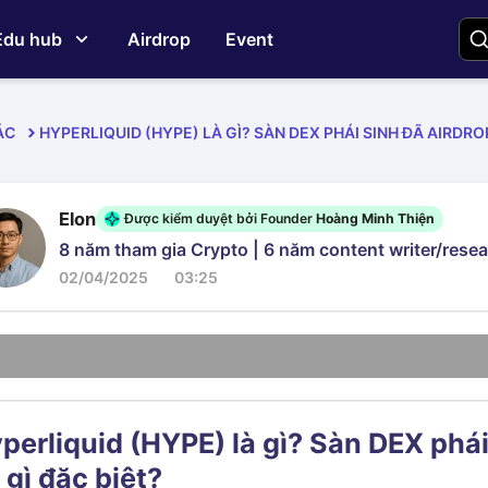
Edu hub
Airdrop
Event
ÁC
HYPERLIQUID (HYPE) LÀ GÌ? SÀN DEX PHÁI SINH ĐÃ AIRDRO
Elon
Được kiểm duyệt bởi Founder
Hoàng Minh Thiện
8 năm tham gia Crypto | 6 năm content writer/resea
02/04/2025
03:25
perliquid (HYPE) là gì? Sàn DEX phái
 gì đặc biệt?