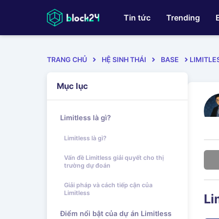
Tin tức
Trending
TRANG CHỦ
HỆ SINH THÁI
BASE
LIMITLE
Mục lục
Limitless là gì?
Limitless là gì?
Vấn đề Limitless giải quyết cho thị
trường dự đoán
Giải pháp và cách tiếp cận của
Limitless
Li
Điểm nổi bật của dự án Limitless