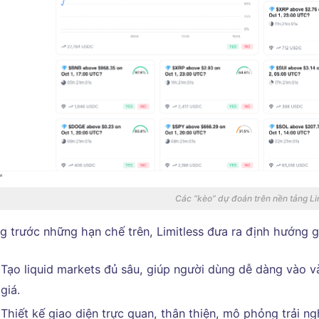
Các “kèo” dự đoán trên nền tảng Li
 trước những hạn chế trên, Limitless đưa ra định hướng gi
Tạo liquid markets đủ sâu, giúp người dùng dễ dàng vào và 
giá.
Thiết kế giao diện trực quan, thân thiện, mô phỏng trải n