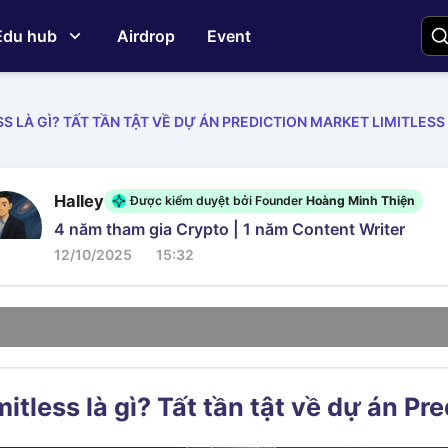
Edu hub
Airdrop
Event
SS LÀ GÌ? TẤT TẦN TẬT VỀ DỰ ÁN PREDICTION MARKET LIMITLESS
Halley
Được kiểm duyệt bởi Founder
Hoàng Minh Thiện
4 năm tham gia Crypto | 1 năm Content Writer
12/10/2025
15:32
mitless là gì? Tất tần tật về dự án Pr