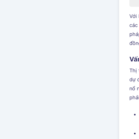
Với 
các
pháp
đồn
Vấ
Thị
dự đ
nổ n
phả