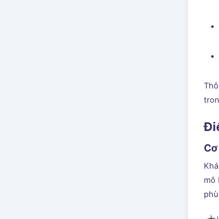
Thôn
tro
Đi
Cơ
Khá
mô 
phù