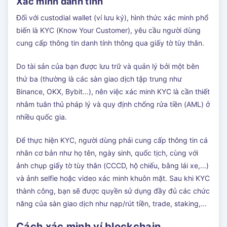
Xác minh danh tính
Đối với custodial wallet (ví lưu ký), hình thức xác minh phổ
biến là KYC (Know Your Customer), yêu cầu người dùng
cung cấp thông tin danh tính thông qua giấy tờ tùy thân.
Do tài sản của bạn được lưu trữ và quản lý bởi một bên
thứ ba (thường là các sàn giao dịch tập trung như
Binance, OKX, Bybit...), nên việc xác minh KYC là cần thiết
nhằm tuân thủ pháp lý và quy định chống rửa tiền (AML) ở
nhiều quốc gia.
Để thực hiện KYC, người dùng phải cung cấp thông tin cá
nhân cơ bản như họ tên, ngày sinh, quốc tịch, cùng với
ảnh chụp giấy tờ tùy thân (CCCD, hộ chiếu, bằng lái xe,...)
và ảnh selfie hoặc video xác minh khuôn mặt. Sau khi KYC
thành công, bạn sẽ được quyền sử dụng đầy đủ các chức
năng của sàn giao dịch như nạp/rút tiền, trade, staking,...
Cách xác minh ví blockchain