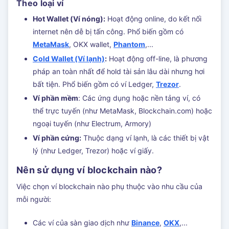
Theo loại ví
Hot Wallet (Ví nóng):
Hoạt động online, do kết nối
internet nên dễ bị tấn công. Phổ biến gồm có
MetaMask
, OKX wallet,
Phantom
,...
Cold Wallet (Ví lạnh)
:
Hoạt động off-line, là phương
pháp an toàn nhất để hold tài sản lâu dài nhưng hơi
bất tiện. Phổ biến gồm có ví Ledger,
Trezor
.
Ví phần mềm
: Các ứng dụng hoặc nền tảng ví, có
thể trực tuyến (như MetaMask, Blockchain.com) hoặc
ngoại tuyến (như Electrum, Armory)
Ví phần cứng:
Thuộc dạng ví lạnh, là các thiết bị vật
lý (như Ledger, Trezor) hoặc ví giấy.
Nên sử dụng ví blockchain nào?
Việc chọn ví blockchain nào phụ thuộc vào nhu cầu của
mỗi người:
Các ví của sàn giao dịch như
Binance
,
OKX
,...