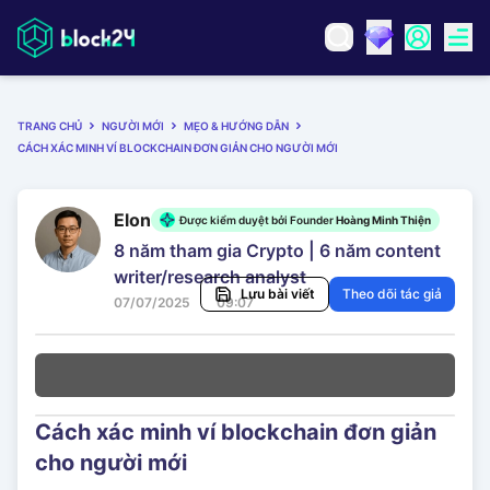
TRANG CHỦ
NGƯỜI MỚI
MẸO & HƯỚNG DẪN
CÁCH XÁC MINH VÍ BLOCKCHAIN ĐƠN GIẢN CHO NGƯỜI MỚI
Elon
Được kiểm duyệt bởi Founder
Hoàng Minh Thiện
8 năm tham gia Crypto | 6 năm content
writer/research analyst
Lưu bài viết
Theo dõi tác giả
07/07/2025
09:07
Cách xác minh ví blockchain đơn giản
cho người mới