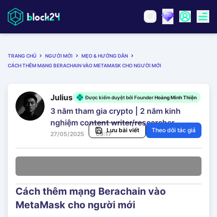
TRANG CHỦ
NGƯỜI MỚI
MẸO & HƯỚNG DẪN
CÁCH THÊM MẠNG BERACHAIN VÀO METAMASK CHO NGƯỜI MỚI
Julius
Được kiểm duyệt bởi Founder
Hoàng Minh Thiện
3 năm tham gia crypto | 2 năm kinh
nghiệm content writer/researcher
Lưu bài viết
Theo dõi tác giả
27/05/2025
09:17
Cách thêm mạng Berachain vào
MetaMask cho người mới