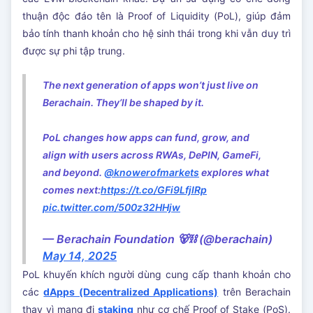
thuận độc đáo tên là Proof of Liquidity (PoL), giúp đảm
bảo tính thanh khoản cho hệ sinh thái trong khi vẫn duy trì
được sự phi tập trung.
The next generation of apps won’t just live on
Berachain. They’ll be shaped by it.
PoL changes how apps can fund, grow, and
align with users across RWAs, DePIN, GameFi,
and beyond.
@knowerofmarkets
explores what
comes next:
https://t.co/GFi9LfjIRp
pic.twitter.com/500z32HHjw
— Berachain Foundation 🐻⛓ (@berachain)
May 14, 2025
PoL khuyến khích người dùng cung cấp thanh khoản cho
các
dApps (Decentralized Applications)
trên Berachain
thay vì mang đi
staking
như cơ chế Proof of Stake (PoS).