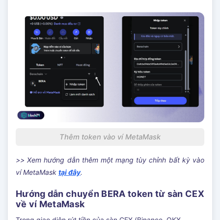
Thêm token vào ví MetaMask
>> Xem hướng dẫn thêm một mạng tùy chỉnh bất kỳ vào
ví MetaMask
tại đây
.
Hướng dẫn chuyển BERA token từ sàn CEX
về ví MetaMask
Trong giao diện rút tiền của sàn CEX (Binance, OKX,