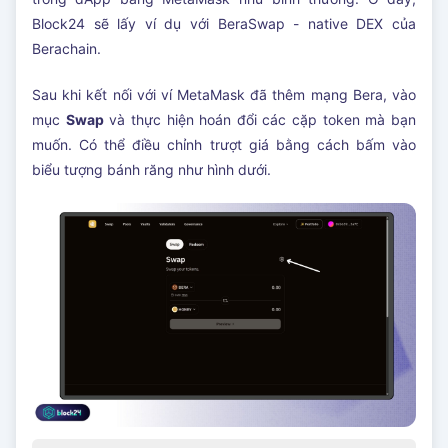
Block24 sẽ lấy ví dụ với BeraSwap - native DEX của
Berachain.
Sau khi kết nối với ví MetaMask đã thêm mạng Bera, vào
mục
Swap
và thực hiện hoán đổi các cặp token mà bạn
muốn. Có thể điều chỉnh trượt giá bằng cách bấm vào
biểu tượng bánh răng như hình dưới.