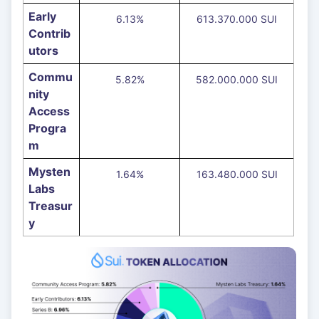
Early
6.13%
613.370.000 SUI
Contrib
utors
Commu
5.82%
582.000.000 SUI
nity
Access
Progra
m
Mysten
1.64%
163.480.000 SUI
Labs
Treasur
y