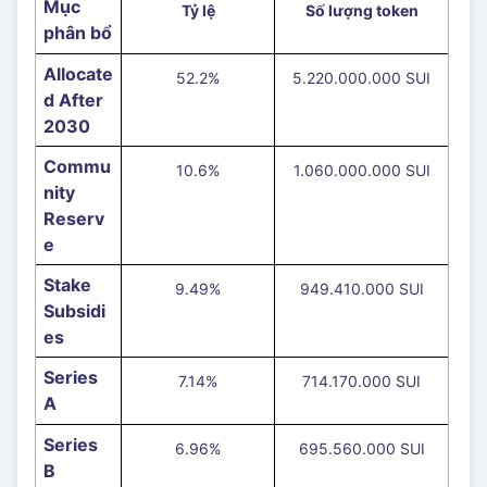
Mục
Tỷ lệ
Số lượng token
phân bổ
Allocate
52.2%
5.220.000.000 SUI
d After
2030
Commu
10.6%
1.060.000.000 SUI
nity
Reserv
e
Stake
9.49%
949.410.000 SUI
Subsidi
es
Series
7.14%
714.170.000 SUI
A
Series
6.96%
695.560.000 SUI
B