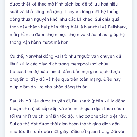
được thiết kế theo mô hình tách lớp để tối ưu hoá hiệu
suất và khả năng mở rộng. Thay vì dùng một hệ thống
đồng thuận nguyên khối như các L1 khác, Sui chia quá
trình này thành hai phần riêng biệt là Narwhal và Bullshark,
mỗi phần sẽ đảm nhiệm một nhiệm vụ khác nhau, giúp hệ
thống vận hành mượt mà hơn.
Cụ thể, Narwhal đóng vai trò như “người vận chuyển dữ
liệu” xử lý các giao dịch trong mempool (nơi chứa
transaction đợi xác minh), đảm bảo mọi giao dịch được
chuyển đi đầy đủ và hiệu quả trên toàn mạng. Điều này
giúp giảm áp lực cho phần đồng thuận.
Sau khi dữ liệu được truyền đi, Bullshark (phần xử lý đồng
thuận chính) sẽ sắp xếp và xác minh giao dịch theo cách
tối ưu nhất về chi phí lẫn tốc độ. Nhờ cơ chế tách biệt này,
Sui có thể đạt được thời gian hoàn thành giao dịch gần
như tức thì, chỉ dưới một giây, điều rất quan trọng đối với