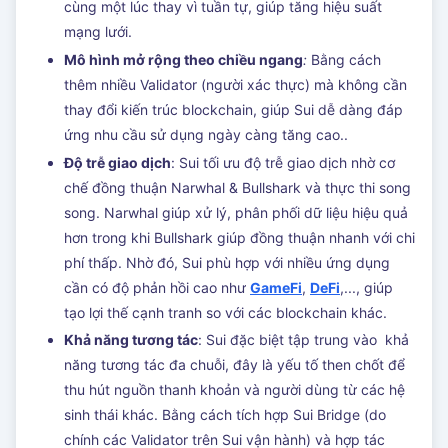
cùng một lúc thay vì tuần tự, giúp tăng hiệu suất
mạng lưới.
Mô hình mở rộng theo chiều ngang
:
Bằng cách
thêm nhiều Validator (người xác thực) mà không cần
thay đổi kiến trúc blockchain, giúp Sui dễ dàng đáp
ứng nhu cầu sử dụng ngày càng tăng cao..
Độ trễ giao dịch
: Sui tối ưu độ trễ giao dịch nhờ cơ
chế đồng thuận Narwhal & Bullshark và thực thi song
song. Narwhal giúp xử lý, phân phối dữ liệu hiệu quả
hơn trong khi Bullshark giúp đồng thuận nhanh với chi
phí thấp. Nhờ đó, Sui phù hợp với nhiều ứng dụng
cần có độ phản hồi cao như
GameFi
,
DeFi
,..., giúp
tạo lợi thế cạnh tranh so với các blockchain khác.
Khả năng tương tác
: Sui đặc biệt tập trung vào khả
năng tương tác đa chuỗi, đây là yếu tố then chốt để
thu hút nguồn thanh khoản và người dùng từ các hệ
sinh thái khác. Bằng cách tích hợp Sui Bridge (do
chính các Validator trên Sui vận hành) và hợp tác