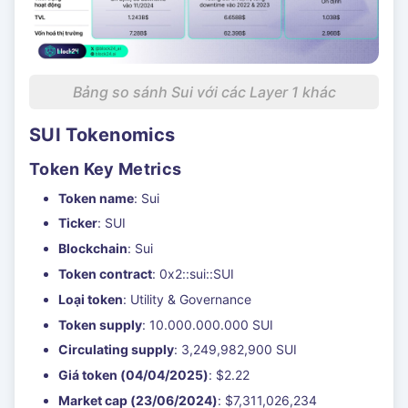
Bảng so sánh Sui với các Layer 1 khác
SUI Tokenomics
Token Key Metrics
Token name
: Sui
Ticker
: SUI
Blockchain
: Sui
Token contract
: 0x2::sui::SUI
Loại token
: Utility & Governance
Token supply
: 10.000.000.000 SUI
Circulating supply
: 3,249,982,900 SUI
Giá token (04/04/2025)
: $2.22
Market cap (23/06/2024)
: $7,311,026,234