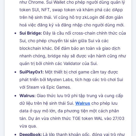
như Chrome. Sui Wallet cho phép người dùng quản lý
token SUI, NFT, swap token và khám phá các dApp
trên hệ sinh thái. Ví cũng hỗ trợ zkLogin để đơn giản
hoá việc đăng ký và đăng nhập cho người dùng mới.
Sui Bridge:
Đây là cầu nối cross-chain chính thức của
Sui, cho phép chuyển tài sản giữa Sui và các
blockchain khác. Để đảm bảo an toàn và giao dịch
nhanh chóng, bridge này sẽ được vận hành cũng như
quản trị bởi chính các Validator của Sui.
SuiPlay0x1:
Một thiết bị chơi game cầm tay được
phát triển bởi Mysten Labs, tích hợp các trò chơi Sui
với Steam và Epic Games.
Walrus:
Giao thức lưu trữ phi tập trung và cung cấp
dữ liệu trên hệ sinh thái Sui.
Walrus
cho phép lưu
data ở quy mô lớn, đa phương tiện một cách phân
tán. Dự án vừa chính thức TGE token WAL vào 27/03
vừa qua.
DeepBook:
Là lớp thanh khoản gốc, đóng vai trò như