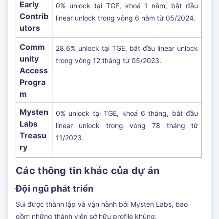
Early
0% unlock tại TGE, khoá 1 năm, bắt đầu
Contrib
linear unlock trong vòng 6 năm từ 05/2024.
utors
Comm
28.6% unlock tại TGE, bắt đầu linear unlock
unity
trong vòng 12 tháng từ 05/2023.
Access
Progra
m
Mysten
0% unlock tại TGE, khoá 6 tháng, bắt đầu
Labs
linear unlock trong vòng 78 tháng từ
Treasu
11/2023.
ry
Các thông tin khác của dự án
Đội ngũ phát triển
Sui được thành lập và vận hành bởi Mysten Labs, bao
gồm những thành viên sở hữu profile khủng: