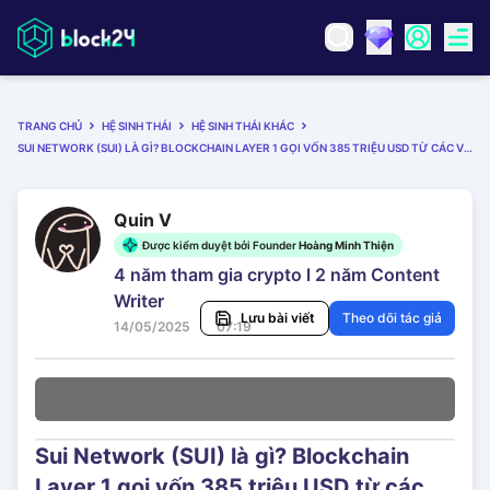
TRANG CHỦ
HỆ SINH THÁI
HỆ SINH THÁI KHÁC
SUI NETWORK (SUI) LÀ GÌ? BLOCKCHAIN LAYER 1 GỌI VỐN 385 TRIỆU USD TỪ CÁC VC TIER-1
Quin V
Được kiểm duyệt bởi Founder
Hoàng Minh Thiện
4 năm tham gia crypto l 2 năm Content
Writer
Lưu bài viết
Theo dõi tác giả
14/05/2025
07:19
Sui Network (SUI) là gì? Blockchain
Layer 1 gọi vốn 385 triệu USD từ các