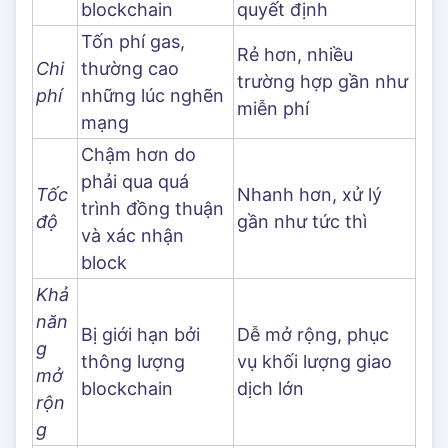
blockchain
quyết định
Tốn phí gas,
Rẻ hơn, nhiều
Chi
thường cao
trường hợp gần như
phí
những lúc nghẽn
miễn phí
mạng
Chậm hơn do
phải qua quá
Tốc
Nhanh hơn, xử lý
trình đồng thuận
độ
gần như tức thì
và xác nhận
block
Khả
năn
Bị giới hạn bởi
Dễ mở rộng, phục
g
thông lượng
vụ khối lượng giao
mở
blockchain
dịch lớn
rộn
g