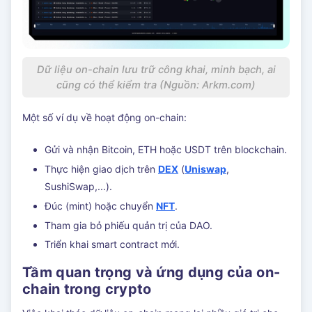
Dữ liệu on-chain lưu trữ công khai, minh bạch, ai
cũng có thể kiểm tra (Nguồn: Arkm.com)
Một số ví dụ về hoạt động on-chain:
Gửi và nhận Bitcoin, ETH hoặc USDT trên blockchain.
Thực hiện giao dịch trên
DEX
(
Uniswap
,
SushiSwap,...).
Đúc (mint) hoặc chuyển
NFT
.
Tham gia bỏ phiếu quản trị của DAO.
Triển khai smart contract mới.
Tầm quan trọng và ứng dụng của on-
chain trong crypto