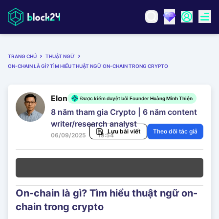
TRANG CHỦ
THUẬT NGỮ
ON-CHAIN LÀ GÌ? TÌM HIỂU THUẬT NGỮ ON-CHAIN TRONG CRYPTO
Elon
Được kiểm duyệt bởi Founder
Hoàng Minh Thiện
8 năm tham gia Crypto | 6 năm content
writer/research analyst
Lưu bài viết
Theo dõi tác giả
06/09/2025
19:54
On-chain là gì? Tìm hiểu thuật ngữ on-
chain trong crypto