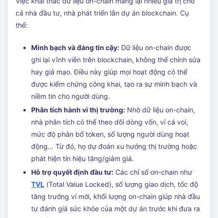
Việc khai thác dữ liệu on-chain mang lại nhiều giá trị cho
cả nhà đầu tư, nhà phát triển lẫn dự án blockchain. Cụ
thể:
Minh bạch và đáng tin cậy:
Dữ liệu on-chain được
ghi lại vĩnh viễn trên blockchain, không thể chỉnh sửa
hay giả mạo. Điều này giúp mọi hoạt động có thể
được kiểm chứng công khai, tạo ra sự minh bạch và
niềm tin cho người dùng.
Phân tích hành vi thị trường:
Nhờ dữ liệu on-chain,
nhà phân tích có thể theo dõi dòng vốn, ví cá voi,
mức độ phân bổ token, số lượng người dùng hoạt
động… Từ đó, họ dự đoán xu hướng thị trường hoặc
phát hiện tín hiệu tăng/giảm giá.
Hỗ trợ quyết định đầu tư:
Các chỉ số on-chain như
TVL
(Total Value Locked), số lượng giao dịch, tốc độ
tăng trưởng ví mới, khối lượng on-chain giúp nhà đầu
tư đánh giá sức khỏe của một dự án trước khi đưa ra