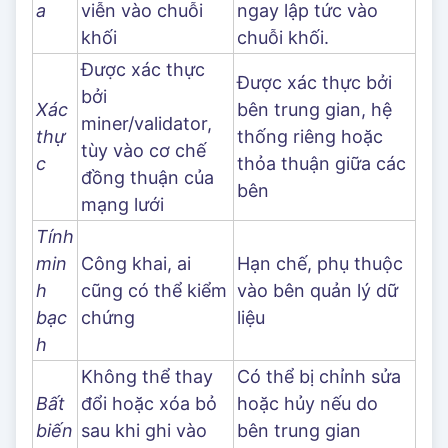
a
viễn vào chuỗi
ngay lập tức vào
khối
chuỗi khối.
Được xác thực
Được xác thực bởi
bởi
Xác
bên trung gian, hệ
miner/validator,
thự
thống riêng hoặc
tùy vào cơ chế
c
thỏa thuận giữa các
đồng thuận của
bên
mạng lưới
Tính
min
Công khai, ai
Hạn chế, phụ thuộc
h
cũng có thể kiểm
vào bên quản lý dữ
bạc
chứng
liệu
h
Không thể thay
Có thể bị chỉnh sửa
Bất
đổi hoặc xóa bỏ
hoặc hủy nếu do
biến
sau khi ghi vào
bên trung gian