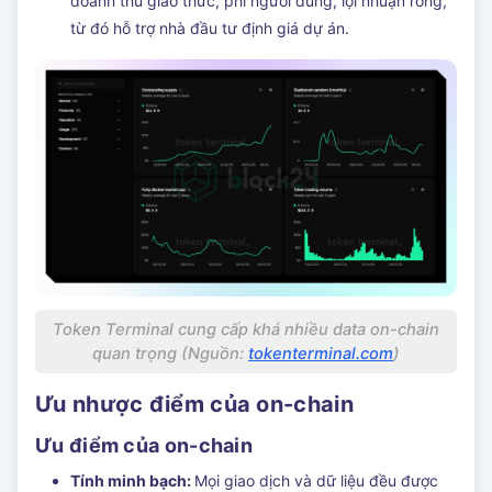
doanh thu giao thức, phí người dùng, lợi nhuận ròng,
từ đó hỗ trợ nhà đầu tư định giá dự án.
Token Terminal cung cấp khá nhiều data on-chain
quan trọng (Nguồn:
tokenterminal.com
)
Ưu nhược điểm của on-chain
Ưu điểm của on-chain
Tính minh bạch:
Mọi giao dịch và dữ liệu đều được