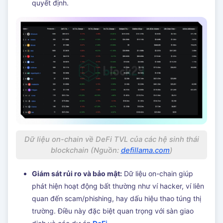
quyết định.
Dữ liệu on-chain về DeFi TVL của các hệ sinh thái
blockchain (Nguồn:
defillama.com
)
Giám sát rủi ro và bảo mật:
Dữ liệu on-chain giúp
phát hiện hoạt động bất thường như ví hacker, ví liên
quan đến scam/phishing, hay dấu hiệu thao túng thị
trường. Điều này đặc biệt quan trọng với sàn giao