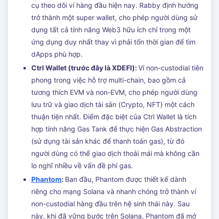
cụ theo dõi ví hàng đầu hiện nay. Rabby định hướng
trở thành một super wallet, cho phép người dùng sử
dụng tất cả tính năng Web3 hữu ích chỉ trong một
ứng dụng duy nhất thay vì phải tốn thời gian để tìm
dApps phù hợp.
Ctrl Wallet (trước đây là XDEFI):
Ví non-custodial tiên
phong trong việc hỗ trợ multi-chain, bao gồm cả
tương thích EVM và non-EVM, cho phép người dùng
lưu trữ và giao dịch tài sản (Crypto, NFT) một cách
thuận tiện nhất. Điểm đặc biệt của Ctrl Wallet là tích
hợp tính năng Gas Tank để thực hiện Gas Abstraction
(sử dụng tài sản khác để thanh toán gas), từ đó
người dùng có thể giao dịch thoải mái mà không cần
lo nghĩ nhiều về vấn đề phí gas.
Phantom
:
Ban đầu, Phantom được thiết kế dành
riêng cho mạng Solana và nhanh chóng trở thành ví
non-custodial hàng đầu trên hệ sinh thái này. Sau
này, khi đã vững bước trên Solana, Phantom đã mở