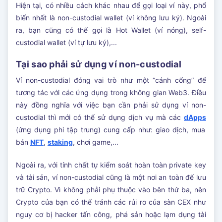
Hiện tại, có nhiều cách khác nhau để gọi loại ví này, phổ
biến nhất là non-custodial wallet (ví không lưu ký). Ngoài
ra, bạn cũng có thể gọi là Hot Wallet (ví nóng), self-
custodial wallet (ví tự lưu ký),...
Tại sao phải sử dụng ví non-custodial
Ví non-custodial đóng vai trò như một “cánh cổng” để
tương tác với các ứng dụng trong không gian Web3. Điều
này đồng nghĩa với việc bạn cần phải sử dụng ví non-
custodial thì mới có thể sử dụng dịch vụ mà các
dApps
(ứng dụng phi tập trung) cung cấp như: giao dịch, mua
bán
NFT
,
staking
, chơi game,...
Ngoài ra, với tính chất tự kiểm soát hoàn toàn private key
và tài sản, ví non-custodial cũng là một nơi an toàn để lưu
trữ Crypto. Vì không phải phụ thuộc vào bên thứ ba, nên
Crypto của bạn có thể tránh các rủi ro của sàn CEX như
nguy cơ bị hacker tấn công, phá sản hoặc lạm dụng tài