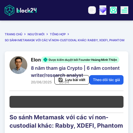
TRANG CHỦ
NGƯỜI MỚI
TỔNG HỢP
SO SÁNH METAMASK VỚI CÁC VÍ NON-CUSTODIAL KHÁC: RABBY, XDEFI, PHANTOM
Elon
Được kiểm duyệt bởi Founder
Hoàng Minh Thiện
8 năm tham gia Crypto | 6 năm content
writer/research analyst
Lưu bài viết
Theo dõi tác giả
20/06/2025
20:54
So sánh Metamask với các ví non-
custodial khác: Rabby, XDEFI, Phantom