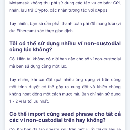
Metamask không thu phí sử dụng các tác vụ cơ bản: Gửi,
nhận, lưu trữ Crypto, xác nhận tương tác với dApps.
Tuy nhiên, bạn sẽ cần phải thanh toán phí để mạng lưới (ví
dụ: Ethereum) xác thực giao dịch.
Tôi có thể sử dụng nhiều ví non-custodial
cùng lúc không?
Có. Hiện tại không có giới hạn nào cho số ví non-custodial
mà bạn sử dụng cùng một lúc.
Tuy nhiên, khi cài đặt quá nhiều ứng dụng ví trên cùng
một trình duyệt có thể gây ra xung đột và khiến chúng
không hoạt động một cách mượt mà. Bạn chỉ nên sử dụng
1 - 2 ví là tối ưu nhất.
Có thể import cùng seed phrase cho tất cả
các ví non-custodial trên hay không?
Có. Khi bạn đã tạo private key trên một ví rồi thì dữ liệu sẽ