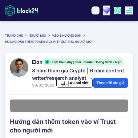
TRANG CHỦ
NGƯỜI MỚI
MẸO & HƯỚNG DẪN
HƯỚNG DẪN THÊM TOKEN VÀO VÍ TRUST CHO NGƯỜI MỚI
Elon
Được kiểm duyệt bởi Founder
Hoàng Minh Thiện
8 năm tham gia Crypto | 6 năm content
writer/research analyst
Lưu bài viết
Theo dõi tác giả
30/05/2025
14:33
Hướng dẫn thêm token vào ví Trust
cho người mới