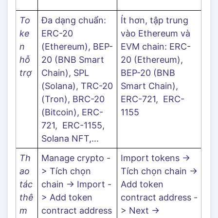
To
Đa dạng chuẩn:
Ít hơn, tập trung
ke
ERC-20
vào Ethereum và
n
(Ethereum), BEP-
EVM chain: ERC-
hỗ
20 (BNB Smart
20 (Ethereum),
trợ
Chain), SPL
BEP-20 (BNB
(Solana), TRC-20
Smart Chain),
(Tron), BRC-20
ERC-721, ERC-
(Bitcoin), ERC-
1155
721, ERC-1155,
Solana NFT,...
Th
Manage crypto -
Import tokens ->
ao
> Tích chọn
Tích chọn chain ->
tác
chain -> Import -
Add token
thê
> Add token
contract address -
m
contract address
> Next ->