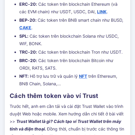
ERC-20:
Các token trên blockchain Ethereum (và
các EVM chain) như USDT, USDC, DAI,
LINK
.
BEP-20:
Các token trên BNB smart chain như BUSD,
CAKE
.
SPL:
Các token trên blockchain Solana như USDC,
WIF, BONK.
TRC-20:
Các token trên blockchain Tron như USDT.
BRC-20:
Các token trên blockchain Bitcoin như
ORDI, RATS, SATS.
NFT:
Hỗ trợ lưu trữ và quản lý
NFT
trên Ethereum,
BNB Chain, Solana,...
Cách thêm token vào ví Trust
Trước hết, anh em cần tải và cài đặt Trust Wallet vào trình
duyệt Web hoặc mobile. Xem hướng dẫn chi tiết ở bài viết
>>
Trust Wallet là gì? Cách tạo ví Trust Wallet trên máy
tính và điện thoại.
Đồng thời, chuẩn bị trước các thông tin