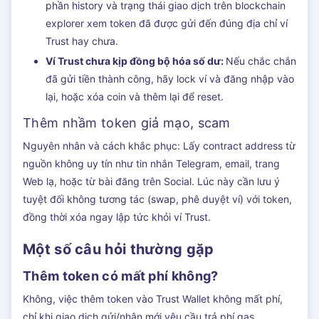
phần history và trạng thái giao dịch trên blockchain
explorer xem token đã được gửi đến đúng địa chỉ ví
Trust hay chưa.
Ví Trust chưa kịp đồng bộ hóa số dư:
Nếu chắc chắn
đã gửi tiền thành công, hãy lock ví và đăng nhập vào
lại, hoặc xóa coin và thêm lại để reset.
Thêm nhầm token giả mạo, scam
Nguyên nhân và cách khắc phục: Lấy contract address từ
nguồn không uy tín như tin nhắn Telegram, email, trang
Web lạ, hoặc từ bài đăng trên Social. Lúc này cần lưu ý
tuyệt đối không tương tác (swap, phê duyệt ví) với token,
đồng thời xóa ngay lập tức khỏi ví Trust.
Một số câu hỏi thường gặp
Thêm token có mất phí không?
Không, việc thêm token vào Trust Wallet không mất phí,
chỉ khi giao dịch gửi/nhận mới yêu cầu trả phí gas.