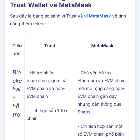
Trust Wallet và MetaMask
Sau đây là bảng so sánh ví Trust và
ví MetaMask
về tính
năng thêm token:
Tiêu
Trust
MetaMask
chí
Blo
- Hỗ trợ nhiều
- Chủ yếu hỗ trợ
ckc
blockchain, gồm cả
Ethereum và EVM chain,
EVM chain và non-
mới mở rộng sang non-
hai
EVM chain
EVM chain gần đây
n
nhưng cần thông qua
hỗ
- Tích hợp sẵn 100+
Snaps
trợ
chain
- Chỉ tích hợp sẵn một
số EVM chain phổ biến